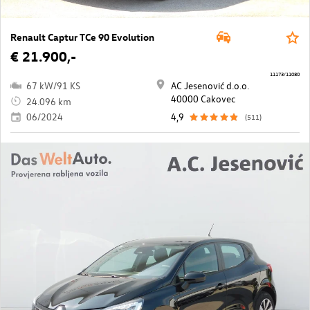
Renault Captur TCe 90 Evolution
€ 21.900,-
11173/11080
67 kW/91 KS
AC Jesenović d.o.o.
40000 Cakovec
24.096 km
06/2024
4,9
(511)