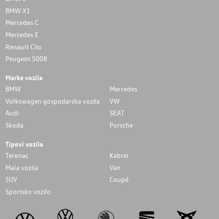
BMW X1
Mercedes C
Mercedes E
Renault Clio
Peugeot 5008
Marke vozila
BMW
Mercedes
Volkswagen gospodarska vozila
VW
Audi
SEAT
Skoda
Porsche
Tipovi vozila
Terenac
Kabrio
Mala vozila
Van
SUV
Coupé
Sportsko vozilo