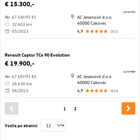
€ 15.300,-
11173/9731
67 kW/91 KS
AC Jesenović d.o.o.
40000 Cakovec
32.602 km
05/2023
4,9
(511)
Renault Captur TCe 90 Evolution
€ 19.900,-
11173/9829
67 kW/91 KS
AC Jesenović d.o.o.
40000 Cakovec
26.630 km
06/2023
4,9
(511)
1
2
Vozila po stranici