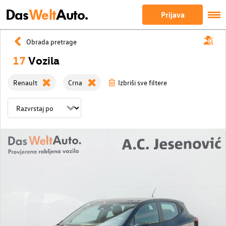
Das
Welt
Auto.
Prijava
Obrada pretrage
17
Vozila
Renault
Crna
Izbriši sve filtere