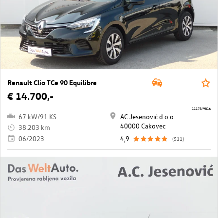
Renault Clio TCe 90 Equilibre
€ 14.700,-
11173/9816
67 kW/91 KS
AC Jesenović d.o.o.
40000 Cakovec
38.203 km
06/2023
4,9
(511)