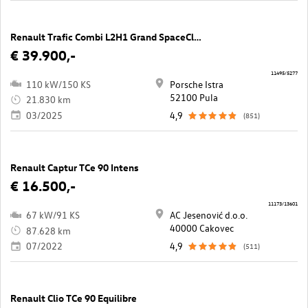
Renault Trafic Combi L2H1 Grand SpaceClass
€ 39.900,-
11495/5277
110 kW/150 KS
Porsche Istra
52100 Pula
21.830 km
03/2025
4,9
(851)
Renault Captur TCe 90 Intens
€ 16.500,-
11173/13601
67 kW/91 KS
AC Jesenović d.o.o.
40000 Cakovec
87.628 km
07/2022
4,9
(511)
Renault Clio TCe 90 Equilibre