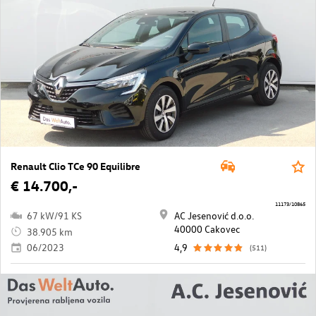
Renault Clio TCe 90 Equilibre
€ 14.700,-
11173/10865
67 kW/91 KS
AC Jesenović d.o.o.
40000 Cakovec
38.905 km
06/2023
4,9
(511)