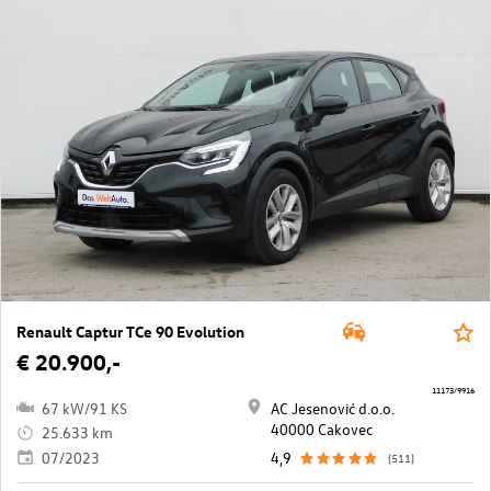
Renault Captur TCe 90 Evolution
€ 20.900,-
11173/9916
67 kW/91 KS
AC Jesenović d.o.o.
40000 Cakovec
25.633 km
07/2023
4,9
(511)