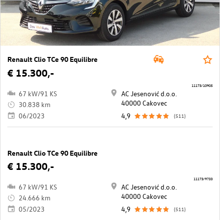
Renault Clio TCe 90 Equilibre
€ 15.300,-
11173/10905
67 kW/91 KS
AC Jesenović d.o.o.
40000 Cakovec
30.838 km
06/2023
4,9
(511)
Renault Clio TCe 90 Equilibre
€ 15.300,-
11173/9733
67 kW/91 KS
AC Jesenović d.o.o.
40000 Cakovec
24.666 km
05/2023
4,9
(511)