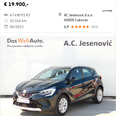
€ 19.900,-
11173/9828
67 kW/91 KS
AC Jesenović d.o.o.
40000 Cakovec
32.316 km
06/2023
4,9
(511)