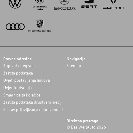
Pravne odredbe
Navigacija
Trgovački registar
Sitemap
Zaštita podataka
Uvjeti postavljanja linkova
Uvjeti korištenja
Smjernice za kolačiće
Zaštita podataka društveni mediji
Sustav prijavljivanja nepravilnosti
Direktna pretraga
© Das WeltAuto 2026