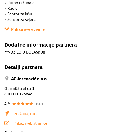
Putno računalo
Radio
Senzor za kišu
Senzor za svjetla
Prikaži sve opreme
Dodatne informacije partnera
**VOZILO U DOLASKU!!
Detalji partnera
AC Jesenović d.o.o.
Obrtnička ulica 3
40000 Cakovec
4,9
(512)
Izračunaj rutu
Prikaz web stranice