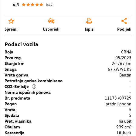
4,9
(512)
Spremi
Usporedi
Ispis
Podijeli
Podaci vozila
Boja
CRNA
Prva reg.
05/2023
Stanje km
24.767 km
Snaga
67 kW/91 KS
Vrsta goriva
Benzin
Potrošnja goriva kombinirano
–
CO2-Emisije
–
i
Norma ispušnih plinova
–
Br. predmeta
11173 /09729
Pogon
prednji pogon
Vrata
5
Sjedala
5
Pret. vlasnika
na upit
Obujam
999 cm³
Karoserija
Liftback