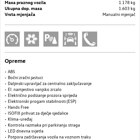
Masa praznog vozila
1.178 kg
Ukupna dop. masa
1.603 kg
Vrsta mjenjača
Manualni mjenjač
Opreme
ABS
Bočni zračni jastuci
Daljinski upravljač za centralno zaključavanje
El. namjestivo vanjsko zrcalo
Električno podizanje prozora sprijeda
Elektronski progam stabilnosti (ESP)
Hands Free
ISOFIX prihvat za dječje sjedalice
Klima-uređaj
Kontrola razmaka pri parkiranju straga
LED dnevna svjetla
Potpora zadržavanja vozila na voznom traku