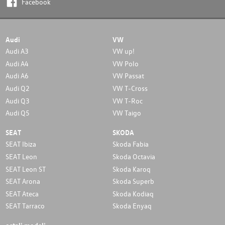
Facebook
Audi
VW
Audi A3
VW up!
Audi A4
VW Polo
Audi A6
VW Passat
Audi Q2
VW T-Cross
Audi Q3
VW T-Roc
Audi Q5
VW Taigo
SEAT
SKODA
SEAT Ibiza
Skoda Fabia
SEAT Leon
Skoda Octavia
SEAT Leon ST
Skoda Karoq
SEAT Arona
Skoda Superb
SEAT Ateca
Skoda Kodiaq
SEAT Tarraco
Skoda Enyaq
ostali modeli