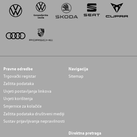
Pravne odredbe
Navigacija
Trgovački registar
Sitemap
Zaštita podataka
Uvjeti postavljanja linkova
Uvjeti korištenja
Smjernice za kolačiće
Zaštita podataka društveni mediji
Sustav prijavljivanja nepravilnosti
Direktna pretraga