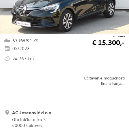
11173/09729
67 kW/91 KS
€ 15.300,-
05/2023
24.767 km
Učitavanje mogućnosti
financiranja...
AC Jesenović d.o.o.
Obrtnička ulica 3
40000 Cakovec