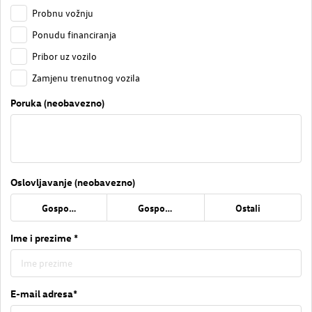
Probnu vožnju
Ponudu financiranja
Pribor uz vozilo
Zamjenu trenutnog vozila
Poruka (neobavezno)
Oslovljavanje (neobavezno)
Gospođa
Gospodin
Ostali
Ime i prezime *
E-mail adresa*