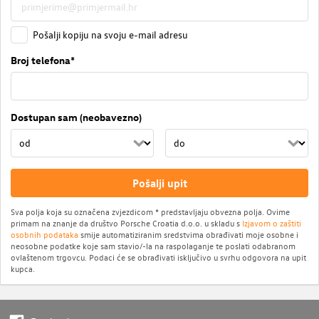
Pošalji kopiju na svoju e-mail adresu
Broj telefona*
Dostupan sam (neobavezno)
Pošalji upit
Sva polja koja su označena zvjezdicom * predstavljaju obvezna polja. Ovime
primam na znanje da društvo Porsche Croatia d.o.o. u skladu s
Izjavom o zaštiti
osobnih podataka
smije automatiziranim sredstvima obrađivati moje osobne i
neosobne podatke koje sam stavio/-la na raspolaganje te poslati odabranom
ovlaštenom trgovcu. Podaci će se obrađivati isključivo u svrhu odgovora na upit
kupca.