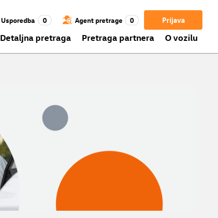
Prijava
Usporedba
0
Agent pretrage
0
Detaljna pretraga
Pretraga partnera
O vozilu