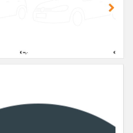
€ ∞,-
€ ∞,-