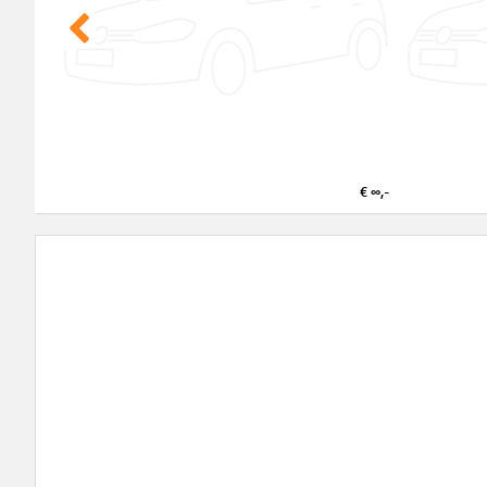
€ ∞,-