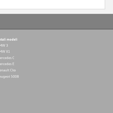
stali modeli
MW 3
MW X1
ercedes C
ercedes E
enault Clio
eugeot 5008