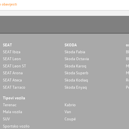
h obavijesti
SEAT
SKODA
o
SEAT Ibiza
Skoda Fabia
B
SEAT Leon
Skoda Octavia
B
SEAT Leon ST
Skoda Karoq
M
SEAT Arona
Skoda Superb
M
SEAT Ateca
Skoda Kodiaq
R
SEAT Tarraco
Skoda Enyaq
P
Tipovi vozila
Terenac
Kabrio
Mala vozila
Van
SUV
Coupé
Sportsko vozilo