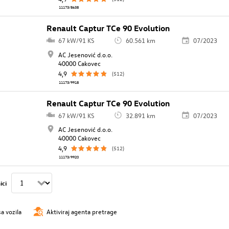
11173/8638
Renault Captur TCe 90 Evolution
67 kW/91 KS
60.561 km
07/2023
AC Jesenović d.o.o.
40000 Cakovec
4,9
(512)
11173/9918
Renault Captur TCe 90 Evolution
67 kW/91 KS
32.891 km
07/2023
AC Jesenović d.o.o.
40000 Cakovec
4,9
(512)
11173/9920
ici
sa vozila
Aktiviraj agenta pretrage