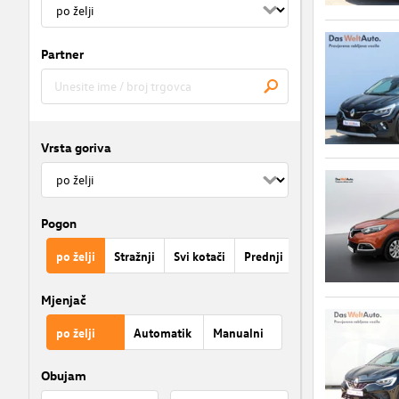
Partner
Vrsta goriva
Pogon
po želji
Stražnji
Svi kotači
Prednji
Mjenjač
po želji
Automatik
Manualni
Obujam