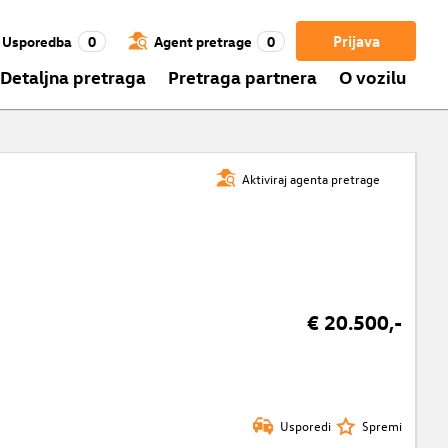
Prijava
Usporedba
0
Agent pretrage
0
Detaljna pretraga
Pretraga partnera
O vozilu
Aktiviraj agenta pretrage
€ 20.500,-
Usporedi
Spremi