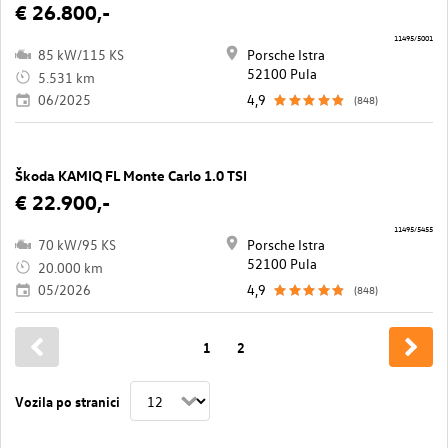
€ 26.800,-
11495/5001
85 kW/115 KS
Porsche Istra
52100 Pula
5.531 km
06/2025
4,9
(848)
Škoda KAMIQ FL Monte Carlo 1.0 TSI
€ 22.900,-
11495/5455
70 kW/95 KS
Porsche Istra
52100 Pula
20.000 km
05/2026
4,9
(848)
1
2
Vozila po stranici