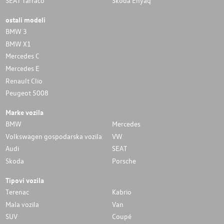
SEAT Tarraco
Skoda Enyaq
ostali modeli
BMW 3
BMW X1
Mercedes C
Mercedes E
Renault Clio
Peugeot 5008
Marke vozila
BMW
Mercedes
Volkswagen gospodarska vozila
VW
Audi
SEAT
Skoda
Porsche
Tipovi vozila
Terenac
Kabrio
Mala vozila
Van
SUV
Coupé