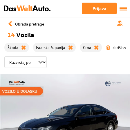
Das
Welt
Auto.
Prijava
Obrada pretrage
14
Vozila
Škoda
Istarska županija
Crna
Izbriši sve 