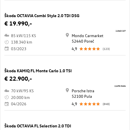
Škoda OCTAVIA Combi Style 2.0 TDI DSG
€ 19.990,-
11560/107
85 kW/115 KS
Mondo Carmarket
52440 Poreč
138.340 km
03/2023
4,9
(123)
Škoda KAMIQ FL Monte Carlo 1.0 TSI
€ 22.900,-
11495/5454
70 kW/95 KS
Porsche Istra
52100 Pula
20.000 km
04/2026
4,9
(848)
Škoda OCTAVIA FL Selection 2.0 TDI