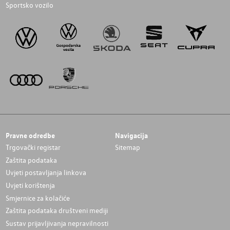
Sportsko vozilo
Pravne odredbe
Navigacija
Trgovački registar
Sitemap
Zaštita podataka
Uvjeti postavljanja linkova
Uvjeti korištenja
Smjernice za kolačiće
Zaštita podataka društveni mediji
Sustav prijavljivanja nepravilnosti