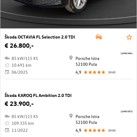
Škoda OCTAVIA FL Selection 2.0 TDI
€ 26.800,-
11495/4941
85 kW/115 KS
Porsche Istra
52100 Pula
10.691 km
06/2025
4,9
(848)
Škoda KAROQ FL Ambition 2.0 TDI
€ 23.900,-
11495/5372
85 kW/115 KS
Porsche Istra
52100 Pula
109.335 km
11/2022
4,9
(848)