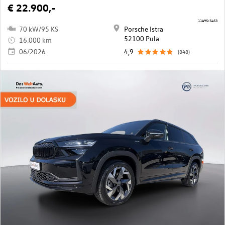
€ 22.900,-
11495/5453
70 kW/95 KS
Porsche Istra
52100 Pula
16.000 km
06/2026
4,9
(848)