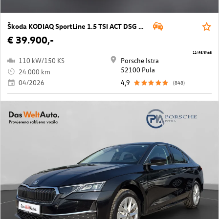
Škoda KODIAQ SportLine 1.5 TSI ACT DSG mHEV
€ 39.900,-
11495/5468
110 kW/150 KS
Porsche Istra
52100 Pula
24.000 km
04/2026
4,9
(848)