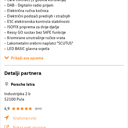
DAB - Digitalni radio prijam
Električna ručna kočnica
Električni podizači prednjih i stražnjih
ESC elektronska kontrola stabilnosti
ISOFIX priprema za dvije dječje
Kessy GO sustav bez SAFE funkcije
Kromirane unutrašnje ručice vrata
Lakometalni srebrni naplatci "SCUTUS"
LED BASIC glavna svjetla
Prikaži sve opreme
Detalji partnera
Porsche Istra
Industrijska 2 b
52100 Pula
4,9
(849)
Izračunaj rutu
Prikaz web stranice