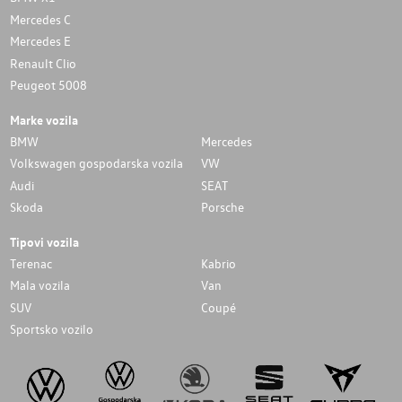
Mercedes C
Mercedes E
Renault Clio
Peugeot 5008
Marke vozila
BMW
Mercedes
Volkswagen gospodarska vozila
VW
Audi
SEAT
Skoda
Porsche
Tipovi vozila
Terenac
Kabrio
Mala vozila
Van
SUV
Coupé
Sportsko vozilo