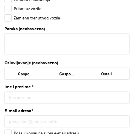
Pribor uz vozilo
Zamjenu trenutnog vozila
Poruka (neobavezno)
Oslovljavanje (neobavezno)
Gospođa
Gospodin
Ostali
Ime i prezime *
E-mail adresa*
Pošalji kopiju na svoju e-mail adresu