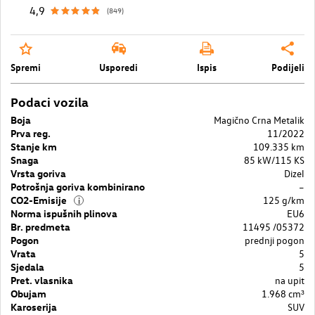
4,9
(849)
Spremi
Usporedi
Ispis
Podijeli
Podaci vozila
Boja
Magično Crna Metalik
Prva reg.
11/2022
Stanje km
109.335 km
Snaga
85 kW/115 KS
Vrsta goriva
Dizel
Potrošnja goriva kombinirano
–
CO2-Emisije
125 g/km
i
Norma ispušnih plinova
EU6
Br. predmeta
11495 /05372
Pogon
prednji pogon
Vrata
5
Sjedala
5
Pret. vlasnika
na upit
Obujam
1.968 cm³
Karoserija
SUV