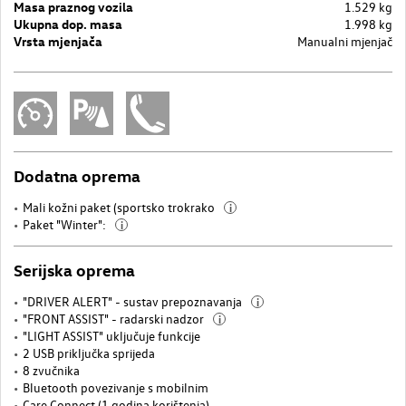
Masa praznog vozila
1.529 kg
Ukupna dop. masa
1.998 kg
Vrsta mjenjača
Manualni mjenjač
Dodatna oprema
Mali kožni paket (sportsko trokrako
i
Paket "Winter":
i
Serijska oprema
"DRIVER ALERT" - sustav prepoznavanja
i
"FRONT ASSIST" - radarski nadzor
i
"LIGHT ASSIST" uključuje funkcije
2 USB priključka sprijeda
8 zvučnika
Bluetooth povezivanje s mobilnim
Care Connect (1 godina korištenja)