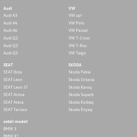
Audi
VW
Audi A3
VW up!
Audi A4
VW Polo
Audi A6
VW Passat
Audi Q2
VW T-Cross
Audi Q3
VW T-Roc
Audi Q5
VW Taigo
SEAT
SKODA
SEAT Ibiza
Skoda Fabia
SEAT Leon
Skoda Octavia
SEAT Leon ST
Skoda Karoq
SEAT Arona
Skoda Superb
SEAT Ateca
Skoda Kodiaq
SEAT Tarraco
Skoda Enyaq
ostali modeli
BMW 3
BMW X1