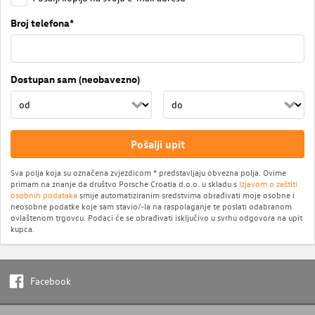
Broj telefona*
Dostupan sam (neobavezno)
Pošalji upit
Sva polja koja su označena zvjezdicom * predstavljaju obvezna polja. Ovime
primam na znanje da društvo Porsche Croatia d.o.o. u skladu s
Izjavom o zaštiti
osobnih podataka
smije automatiziranim sredstvima obrađivati moje osobne i
neosobne podatke koje sam stavio/-la na raspolaganje te poslati odabranom
ovlaštenom trgovcu. Podaci će se obrađivati isključivo u svrhu odgovora na upit
kupca.
Facebook