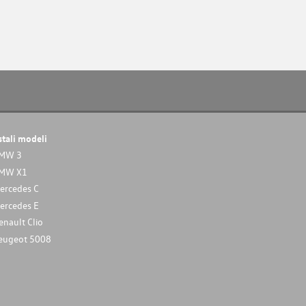
stali modeli
MW 3
MW X1
ercedes C
ercedes E
enault Clio
eugeot 5008