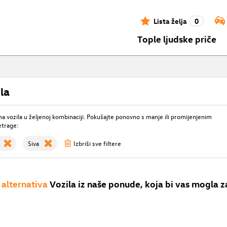
Lista želja
0
Tople ljudske priče
la
 vozila u željenoj kombinaciji. Pokušajte ponovno s manje ili promijenjenim
etrage:
Siva
Izbriši sve filtere
alternativa
Vozila iz naše ponude, koja bi vas mogla z