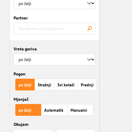
Partner
Vrsta goriva
Pogon
po želji
Stražnji
Svi kotači
Prednji
Mjenjač
po želji
Automatik
Manualni
Obujam