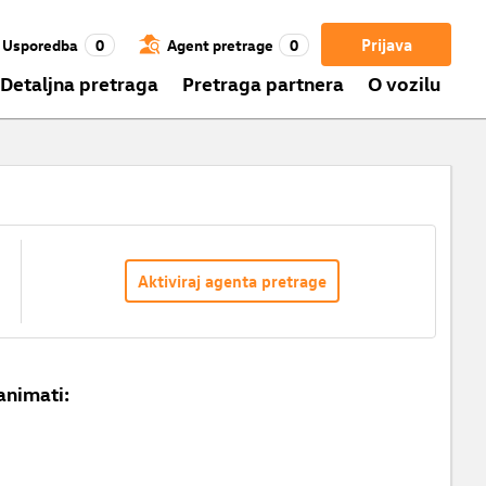
Prijava
Usporedba
0
Agent pretrage
0
Detaljna pretraga
Pretraga partnera
O vozilu
Aktiviraj agenta pretrage
animati: