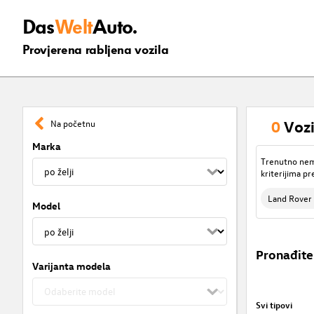
Das
Welt
Auto.
Provjerena rabljena vozila
0
Vozi
Na početnu
Marka
Trenutno nema
kriterijima pr
Land Rover
Model
Pronađite
Varijanta modela
Svi tipovi