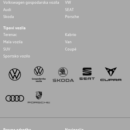
Volkswagen gospodarska vozila
VW
Audi
SEAT
Skoda
Porsche
Tipovi vozila
Terenac
Kabrio
Mala vozila
Van
SUV
Coupé
Sportsko vozilo
Pravne odredbe
Navigacija