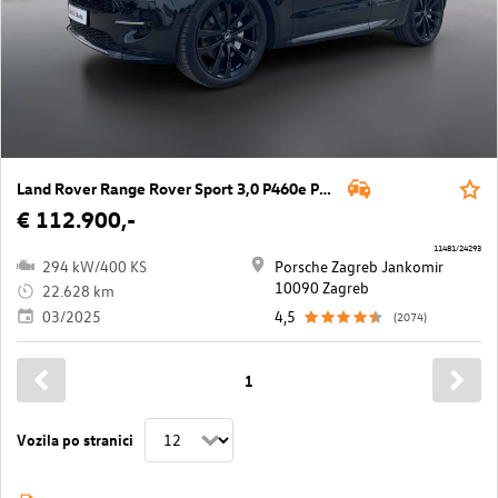
Land Rover Range Rover Sport 3,0 P460e PHEV SE Aut.
€ 112.900,-
11481/24293
294 kW/400 KS
Porsche Zagreb Jankomir
10090 Zagreb
22.628 km
03/2025
4,5
(2074)
1
Vozila po stranici