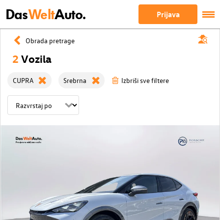
Das
Welt
Auto.
Prijava
Obrada pretrage
2
Vozila
CUPRA
Srebrna
Izbriši sve filtere