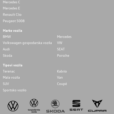
Mercedes C
Mercedes E
Renault Clio
Peugeot 5008
Marke vozila
BMW
Mercedes
Volkswagen gospodarska vozila
VW
Audi
SEAT
Skoda
Porsche
Tipovi vozila
Terenac
Kabrio
Mala vozila
Van
SUV
Coupé
Sportsko vozilo