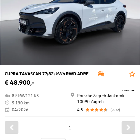
CUPRA TAVASCAN 77(82) kWh RWD ADRENALINe Tribe
€ 48.900,-
11481/23962
89 kW/121 KS
Porsche Zagreb Jankomir
10090 Zagreb
5.130 km
04/2026
4,5
(2072)
1