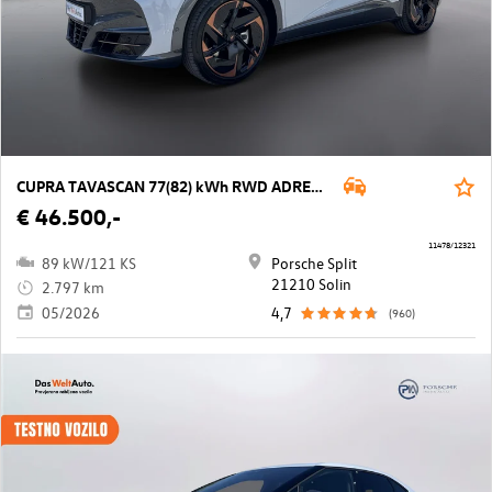
CUPRA TAVASCAN 77(82) kWh RWD ADRENALINe Tribe
€ 46.500,-
11478/12321
89 kW/121 KS
Porsche Split
21210 Solin
2.797 km
05/2026
4,7
(960)