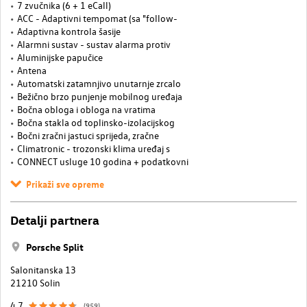
7 zvučnika (6 + 1 eCall)
ACC - Adaptivni tempomat (sa "follow-
Adaptivna kontrola šasije
Alarmni sustav - sustav alarma protiv
Aluminijske papučice
Antena
Automatski zatamnjivo unutarnje zrcalo
Bežično brzo punjenje mobilnog uređaja
Bočna obloga i obloga na vratima
Bočna stakla od toplinsko-izolacijskog
Bočni zračni jastuci sprijeda, zračne
Climatronic - trozonski klima uređaj s
CONNECT usluge 10 godina + podatkovni
Prikaži sve opreme
Detalji partnera
Porsche Split
Salonitanska 13
21210 Solin
4,7
(959)