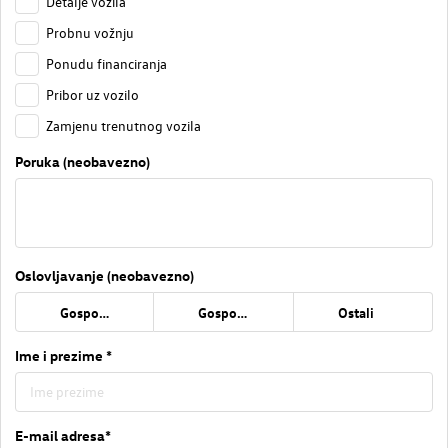
Detalje vozila
Probnu vožnju
Ponudu financiranja
Pribor uz vozilo
Zamjenu trenutnog vozila
Poruka (neobavezno)
Oslovljavanje (neobavezno)
Gospođa
Gospodin
Ostali
Ime i prezime *
E-mail adresa*