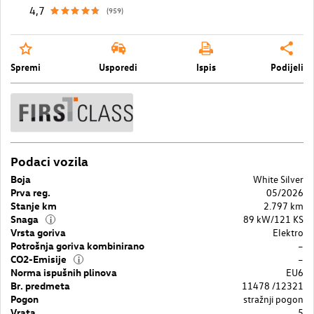
4,7
(959)
Spremi
Usporedi
Ispis
Podijeli
Podaci vozila
Boja
White Silver
Prva reg.
05/2026
Stanje km
2.797 km
Snaga
89 kW/121 KS
i
Vrsta goriva
Elektro
Potrošnja goriva kombinirano
–
CO2-Emisije
–
i
Norma ispušnih plinova
EU6
Br. predmeta
11478 /12321
Pogon
stražnji pogon
Vrata
5