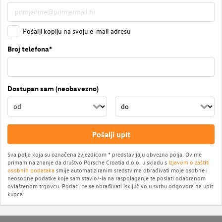
Pošalji kopiju na svoju e-mail adresu
Broj telefona*
Dostupan sam (neobavezno)
Pošalji upit
Sva polja koja su označena zvjezdicom * predstavljaju obvezna polja. Ovime
primam na znanje da društvo Porsche Croatia d.o.o. u skladu s
Izjavom o zaštiti
osobnih podataka
smije automatiziranim sredstvima obrađivati moje osobne i
neosobne podatke koje sam stavio/-la na raspolaganje te poslati odabranom
ovlaštenom trgovcu. Podaci će se obrađivati isključivo u svrhu odgovora na upit
kupca.