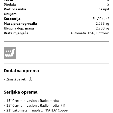
Sjedala
5
Pret. vlasnika
na upit
Obujam
–
Karoserija
SUV Coupé
Masa praznog vozila
2.238 kg
Ukupna dop. masa
2.700 kg
Vrsta mjenjača
Automatik, DSG, Tiptronic
Dodatna oprema
Zimski paket:
i
Serijska oprema
15" Centralni zaslon s Radio media
15" Centralni zaslon s Radio media
i
21" Lakometalni naplatci "KATLA" Copper