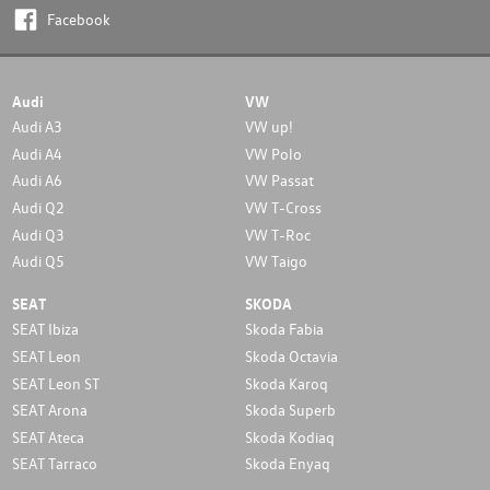
Facebook
Audi
VW
Audi A3
VW up!
Audi A4
VW Polo
Audi A6
VW Passat
Audi Q2
VW T-Cross
Audi Q3
VW T-Roc
Audi Q5
VW Taigo
SEAT
SKODA
SEAT Ibiza
Skoda Fabia
SEAT Leon
Skoda Octavia
SEAT Leon ST
Skoda Karoq
SEAT Arona
Skoda Superb
SEAT Ateca
Skoda Kodiaq
SEAT Tarraco
Skoda Enyaq