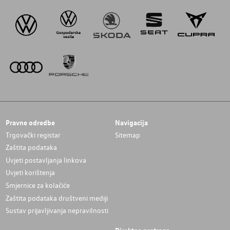
Pravne odredbe
Navigacija
Trgovački registar
Sitemap
Zaštita podataka
Uvjeti postavljanja linkova
Uvjeti korištenja
Smjernice za kolačiće
Zaštita podataka društveni mediji
Sustav prijavljivanja nepravilnosti
Direktna pretraga