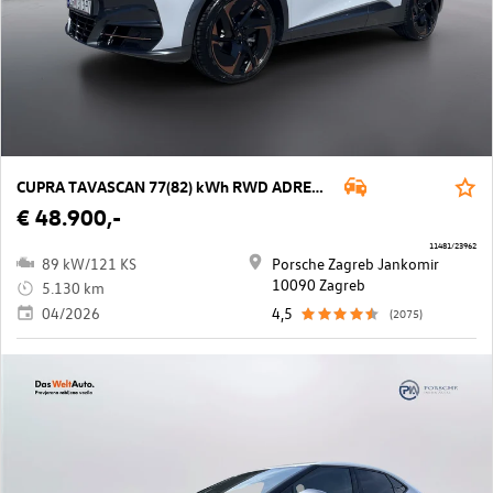
CUPRA TAVASCAN 77(82) kWh RWD ADRENALINe Tribe
€ 48.900,-
11481/23962
89 kW/121 KS
Porsche Zagreb Jankomir
10090 Zagreb
5.130 km
04/2026
4,5
(2075)