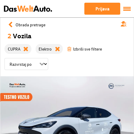
Das
Welt
Auto.
Prijava
Obrada pretrage
2
Vozila
CUPRA
Elektro
Izbriši sve filtere