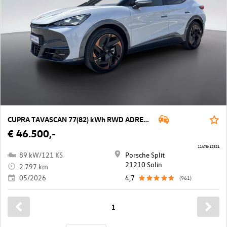
CUPRA TAVASCAN 77(82) kWh RWD ADRENALINe Tribe
€ 46.500,-
11478/12321
89 kW/121 KS
Porsche Split
21210 Solin
2.797 km
05/2026
4,7
(961)
1