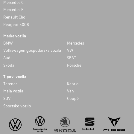
Mercedes C
Mercedes E
Renault Clio
Peugeot 5008
Marke vozila
BMW
Mercedes
Volkswagen gospodarska vozila
VW
Audi
SEAT
Skoda
Porsche
Tipovi vozila
Terenac
Kabrio
Mala vozila
Van
SUV
Coupé
Sportsko vozilo