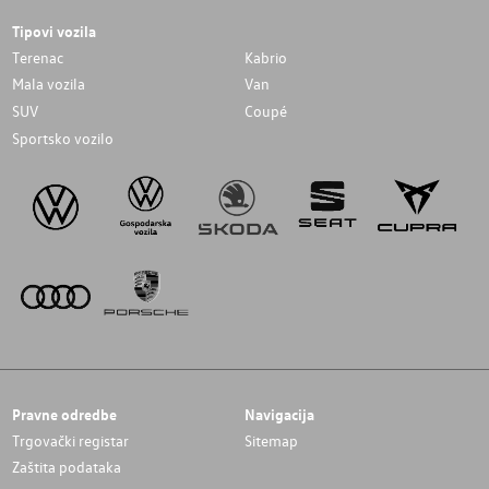
Tipovi vozila
Terenac
Kabrio
Mala vozila
Van
SUV
Coupé
Sportsko vozilo
Pravne odredbe
Navigacija
Trgovački registar
Sitemap
Zaštita podataka