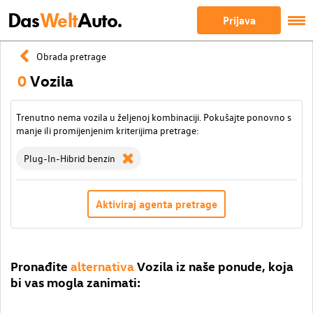
Das
Welt
Auto.
Prijava
Obrada pretrage
0
Vozila
Trenutno nema vozila u željenoj kombinaciji. Pokušajte ponovno s
manje ili promijenjenim kriterijima pretrage:
Plug-In-Hibrid benzin
Aktiviraj agenta pretrage
Pronađite
alternativa
Vozila iz naše ponude, koja
bi vas mogla zanimati: