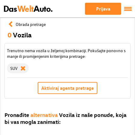
Das
Welt
Auto.
Prijava
Obrada pretrage
0
Vozila
Trenutno nema vozila u željenoj kombinaciji. Pokušajte ponovno s
manje ili promijenjenim kriterijima pretrage:
SUV
Aktiviraj agenta pretrage
Pronađite
alternativa
Vozila iz naše ponude, koja
bi vas mogla zanimati: