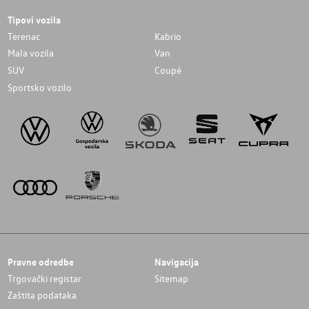
Tipovi vozila
Terenac
Kabrio
Mala vozila
Van
SUV
Coupé
Sportsko vozilo
Pravne odredbe
Navigacija
Trgovački registar
Sitemap
Zaštita podataka