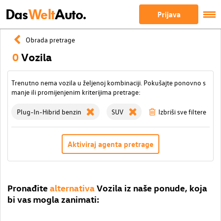
Das
Welt
Auto.
Prijava
Obrada pretrage
0
Vozila
Trenutno nema vozila u željenoj kombinaciji. Pokušajte ponovno s
manje ili promijenjenim kriterijima pretrage:
Plug-In-Hibrid benzin
SUV
Izbriši sve filtere
Aktiviraj agenta pretrage
Pronađite
alternativa
Vozila iz naše ponude, koja
bi vas mogla zanimati: