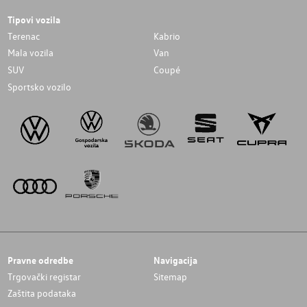
Tipovi vozila
Terenac
Kabrio
Mala vozila
Van
SUV
Coupé
Sportsko vozilo
Pravne odredbe
Navigacija
Trgovački registar
Sitemap
Zaštita podataka