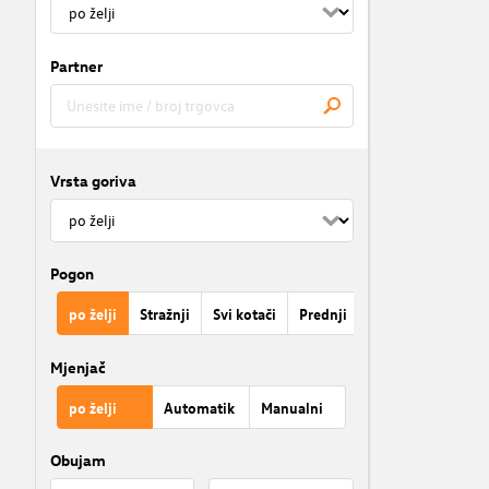
Partner
Vrsta goriva
Pogon
po želji
Stražnji
Svi kotači
Prednji
Mjenjač
po želji
Automatik
Manualni
Obujam