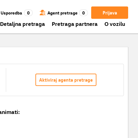
Prijava
Usporedba
0
Agent pretrage
0
Detaljna pretraga
Pretraga partnera
O vozilu
Aktiviraj agenta pretrage
animati: