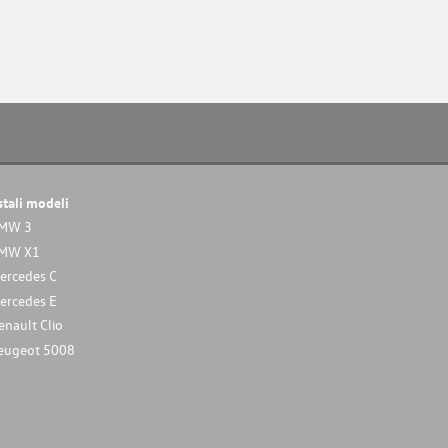
stali modeli
MW 3
MW X1
ercedes C
ercedes E
enault Clio
eugeot 5008