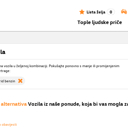
Lista želja
0
Tople ljudske priče
la
 vozila u željenoj kombinaciji. Pokušajte ponovno s manje ili promijenjenim
etrage:
rid benzin
alternativa
Vozila iz naše ponude, koja bi vas mogla z
h obavijesti