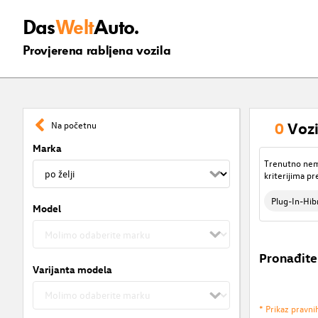
Das
Welt
Auto.
Provjerena rabljena vozila
0
Vozi
Na početnu
Marka
Trenutno nema
kriterijima pr
Plug-In-Hib
Model
Pronađite
Varijanta modela
* Prikaz pravni