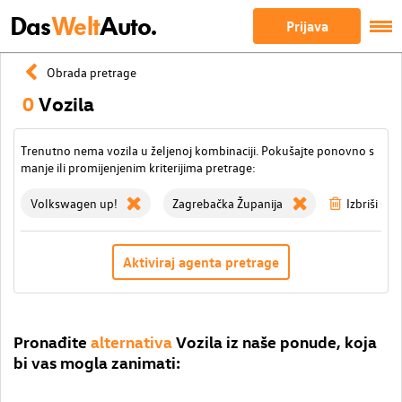
Das
Welt
Auto.
Prijava
Obrada pretrage
0
Vozila
Trenutno nema vozila u željenoj kombinaciji. Pokušajte ponovno s
manje ili promijenjenim kriterijima pretrage:
Volkswagen up!
Zagrebačka Županija
Izbriši sve 
Aktiviraj agenta pretrage
Pronađite
alternativa
Vozila iz naše ponude, koja
bi vas mogla zanimati: