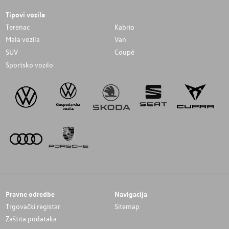
Tipovi vozila
Terenac
Kabrio
Mala vozila
Van
SUV
Coupé
Sportsko vozilo
Pravne odredbe
Navigacija
Trgovački registar
Sitemap
Zaštita podataka