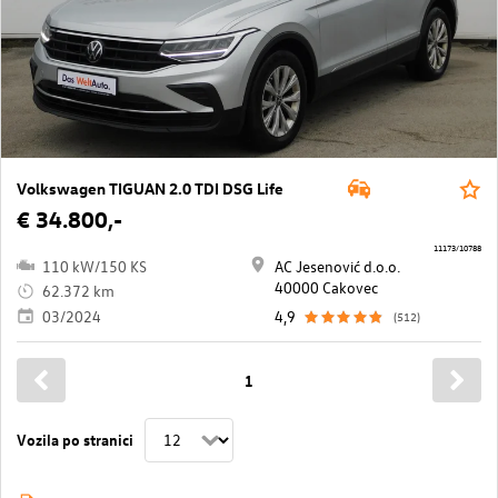
Volkswagen TIGUAN 2.0 TDI DSG Life
€ 34.800,-
11173/10788
110 kW/150 KS
AC Jesenović d.o.o.
40000 Cakovec
62.372 km
03/2024
4,9
(512)
1
Vozila po stranici