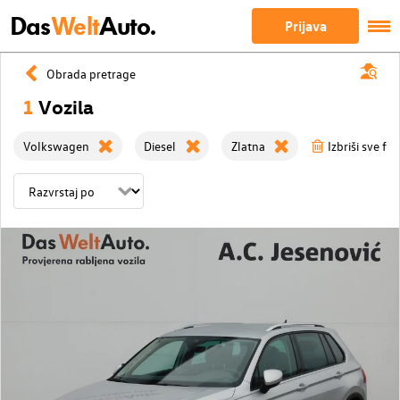
Das
Welt
Auto.
Prijava
Obrada pretrage
1
Vozila
Volkswagen
Diesel
Zlatna
Izbriši sve fil