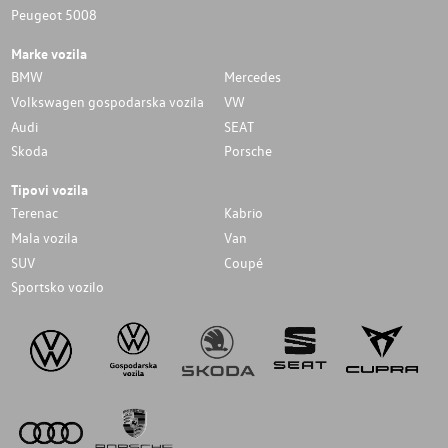
Peugeot 5008
Marke vozila
BMW
Mercedes
Volkswagen gospodarska vozila
VW
Audi
SEAT
Skoda
Porsche
Tipovi vozila
Terenac
Kabrio
Mala vozila
Van
SUV
Coupé
Sportsko vozilo