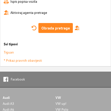
Ispis popisa vozila
Aktiviraj agenta pretrage
Obrada pretrage
Svi tipovi
Tiguan
* Prikaz pravnih obavijesti
Facebook
Audi
VW
Audi A3
VW up!
Audi A4
VW Polo