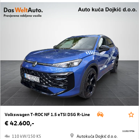
Volkswagen T-ROC NF 1.5 eTSI DSG R-Line
€ 42.600,-
11152/3706
110 kW/150 KS
Autokuća Dojkić d.o.o.