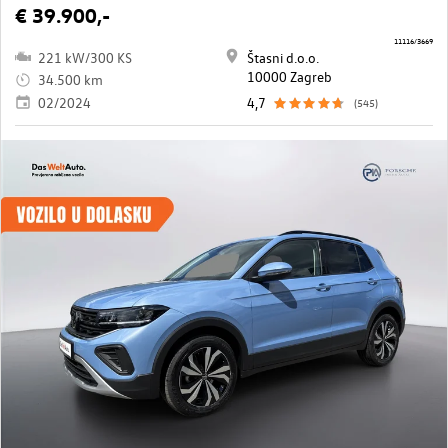
€ 39.900,-
11116/3669
221 kW/300 KS
Štasni d.o.o.
10000 Zagreb
34.500 km
02/2024
4,7
(545)