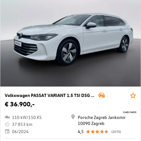
Volkswagen PASSAT VARIANT 1.5 TSI DSG Business
€ 36.900,-
11481/24023
110 kW/150 KS
Porsche Zagreb Jankomir
10090 Zagreb
37.853 km
06/2024
4,5
(2070)