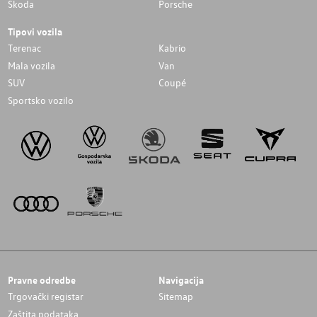
Skoda
Porsche
Tipovi vozila
Terenac
Kabrio
Mala vozila
Van
SUV
Coupé
Sportsko vozilo
Pravne odredbe
Navigacija
Trgovački registar
Sitemap
Zaštita podataka