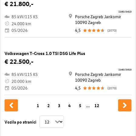
€ 21.800,-
11481/24513
85 kW/115 KS
Porsche Zagreb Jankomir
10090 Zagreb
24.000 km
05/2026
4,5
(2070)
Volkswagen T-Cross 1.0 TSI DSG Life Plus
€ 22.500,-
11481/24510
85 kW/115 KS
Porsche Zagreb Jankomir
10090 Zagreb
20.000 km
05/2026
4,5
(2070)
1
2
3
4
5
...
12
Vozila po stranici