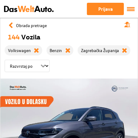
Das
Welt
Auto.
Prijava
Obrada pretrage
144
Vozila
Volkswagen
Benzin
Zagrebačka Županija