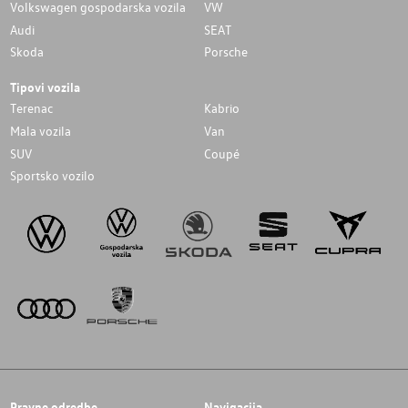
Volkswagen gospodarska vozila
VW
Audi
SEAT
Skoda
Porsche
Tipovi vozila
Terenac
Kabrio
Mala vozila
Van
SUV
Coupé
Sportsko vozilo
Pravne odredbe
Navigacija