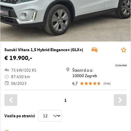
Suzuki Vitara 1,5 Hybrid Elegance+ (GLX+)
€ 19.900,-
11116/4263
75 kW/102 KS
Štasni d.o.o.
10000 Zagreb
87.450 km
06/2023
4,7
(546)
1
Vozila po stranici