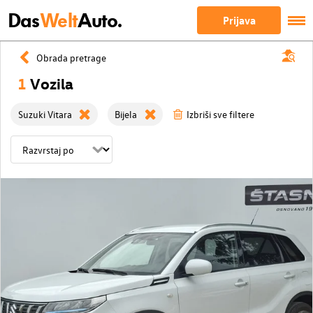
Das
Welt
Auto.
Prijava
Obrada pretrage
1
Vozila
Suzuki Vitara
Bijela
Izbriši sve filtere