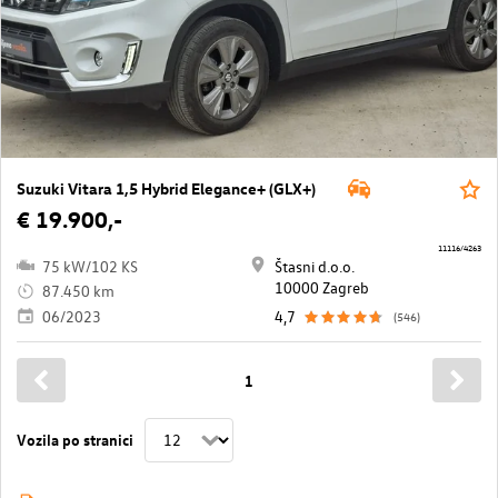
Suzuki Vitara 1,5 Hybrid Elegance+ (GLX+)
€ 19.900,-
11116/4263
75 kW/102 KS
Štasni d.o.o.
10000 Zagreb
87.450 km
06/2023
4,7
(546)
1
Vozila po stranici