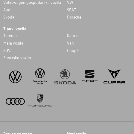
Volkswagen gospodarska vozila
VW
Audi
SEAT
Skoda
Porsche
Tipovi vozila
Terenac
Kabrio
Mala vozila
Van
SUV
Coupé
Sportsko vozilo
Pravne odredbe
Navigacija