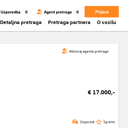
Prijava
Usporedba
0
Agent pretrage
0
Detaljna pretraga
Pretraga partnera
O vozilu
Aktiviraj agenta pretrage
€ 17.000,-
Usporedi
Spremi