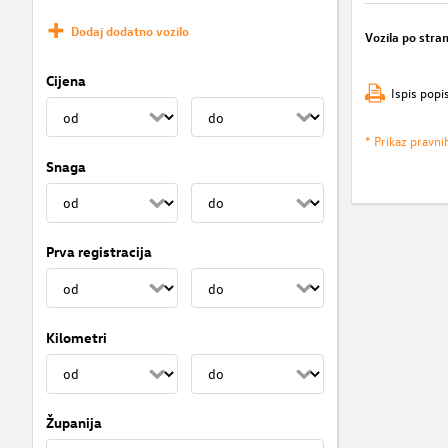
Dodaj dodatno vozilo
Vozila po stran
Cijena
Ispis popi
* Prikaz pravni
Snaga
Prva registracija
Kilometri
Županija