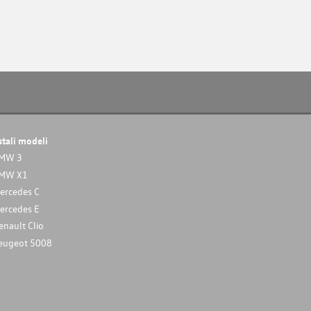
stali modeli
MW 3
MW X1
ercedes C
ercedes E
enault Clio
eugeot 5008