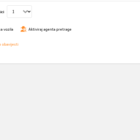
ici
sa vozila
Aktiviraj agenta pretrage
h obavijesti