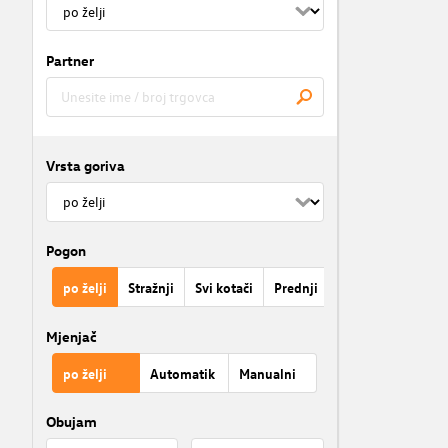
Partner
Vrsta goriva
Pogon
po želji
Stražnji
Svi kotači
Prednji
Mjenjač
po želji
Automatik
Manualni
Obujam