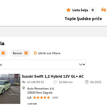
Lista želja
0
Tople ljudske priče
la
Benzin
Izbriši sve filtere
Suzuki Swift 1,2 Hybrid 12V GL+ AC
61 kW/83 KS
16.064 km
04/2025
Auto Remetinec d.d.
10020 Novi Zagreb
4,8
(388)
11105/2686