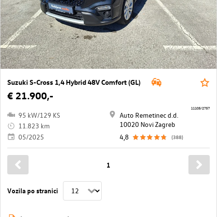
Suzuki S-Cross 1,4 Hybrid 48V Comfort (GL)
€ 21.900,-
11105/2757
95 kW/129 KS
Auto Remetinec d.d.
10020 Novi Zagreb
11.823 km
05/2025
4,8
(388)
1
Vozila po stranici