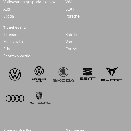
Volkswagen gospodarska vozila
VW
Audi
SEAT
Skoda
Porsche
Tipovi vozila
Terenac
Kabrio
Mala vozila
Van
SUV
Coupé
Sportsko vozilo
Pravne odredbe
Navigacija