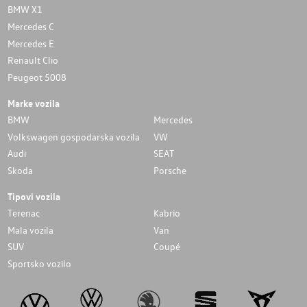
BMW X1
Mercedes C
Mercedes E
Renault Clio
Peugeot 5008
Marke vozila
BMW
Mercedes
Volkswagen gospodarska vozila
VW
Audi
SEAT
Skoda
Porsche
Tipovi vozila
Terenac
Kabrio
Mala vozila
Van
SUV
Coupé
Sportsko vozilo