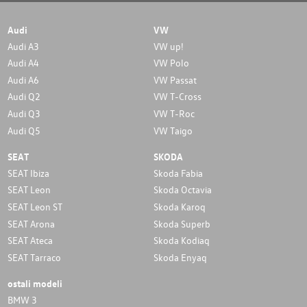
Audi
VW
Audi A3
VW up!
Audi A4
VW Polo
Audi A6
VW Passat
Audi Q2
VW T-Cross
Audi Q3
VW T-Roc
Audi Q5
VW Taigo
SEAT
SKODA
SEAT Ibiza
Skoda Fabia
SEAT Leon
Skoda Octavia
SEAT Leon ST
Skoda Karoq
SEAT Arona
Skoda Superb
SEAT Ateca
Skoda Kodiaq
SEAT Tarraco
Skoda Enyaq
ostali modeli
BMW 3