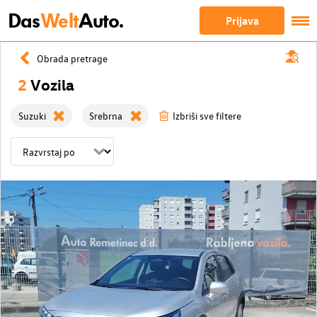
Das
Welt
Auto.
Prijava
Obrada pretrage
2
Vozila
Suzuki
Srebrna
Izbriši sve filtere