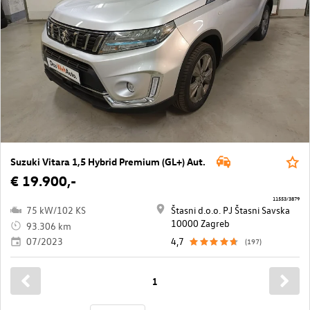
Suzuki Vitara 1,5 Hybrid Premium (GL+) Aut.
€ 19.900,-
11553/3879
75 kW/102 KS
Štasni d.o.o. PJ Štasni Savska
10000 Zagreb
93.306 km
07/2023
4,7
(197)
1