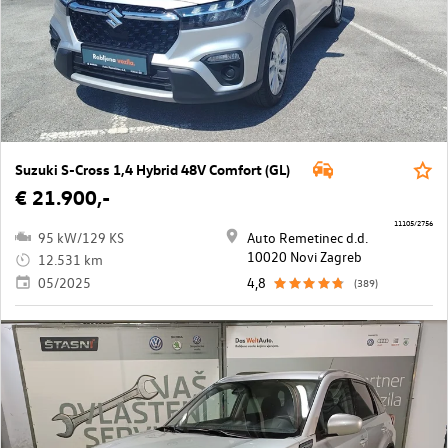
Suzuki S-Cross 1,4 Hybrid 48V Comfort (GL)
€ 21.900,-
11105/2756
95 kW/129 KS
Auto Remetinec d.d.
10020 Novi Zagreb
12.531 km
05/2025
4,8
(389)