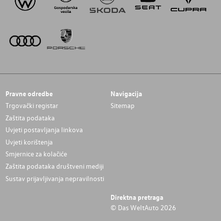
Pravne odredbe
Navigacija
Trgovački registar
Sitemap
Zaštita podataka
Uvjeti postavljanja linkova
Uvjeti korištenja
Smjernice za kolačiće
Zaštita podataka društveni mediji
Sustav prijavljivanja nepravilnosti
Direktna pretraga
© Das WeltAuto 2026