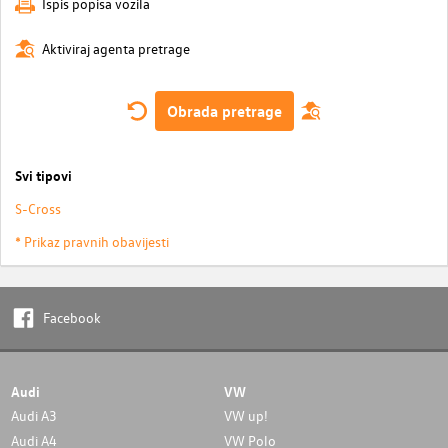
Ispis popisa vozila
Aktiviraj agenta pretrage
Obrada pretrage
Svi tipovi
S-Cross
* Prikaz pravnih obavijesti
Facebook
Audi
VW
Audi A3
VW up!
Audi A4
VW Polo