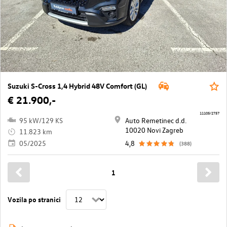
Suzuki S-Cross 1,4 Hybrid 48V Comfort (GL)
€ 21.900,-
11105/2757
95 kW/129 KS
Auto Remetinec d.d.
10020 Novi Zagreb
11.823 km
05/2025
4,8
(388)
1
Vozila po stranici