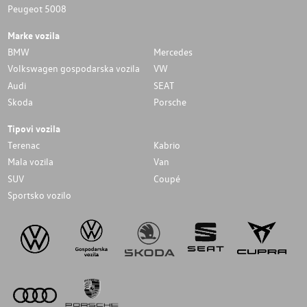
Peugeot 5008
Marke vozila
BMW
Mercedes
Volkswagen gospodarska vozila
VW
Audi
SEAT
Skoda
Porsche
Tipovi vozila
Terenac
Kabrio
Mala vozila
Van
SUV
Coupé
Sportsko vozilo