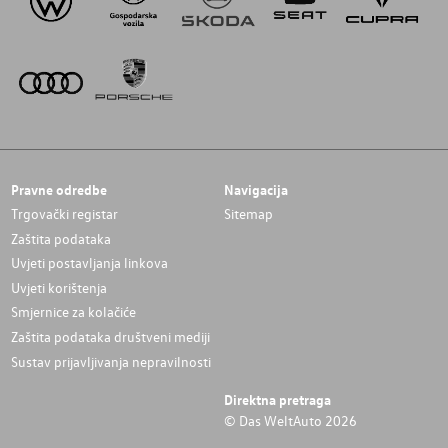
Pravne odredbe
Navigacija
Trgovački registar
Sitemap
Zaštita podataka
Uvjeti postavljanja linkova
Uvjeti korištenja
Smjernice za kolačiće
Zaštita podataka društveni mediji
Sustav prijavljivanja nepravilnosti
Direktna pretraga
© Das WeltAuto 2026