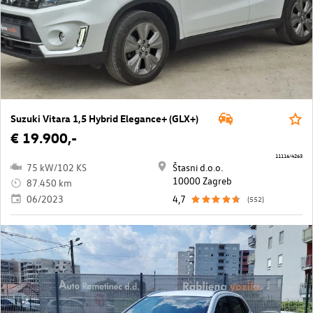
Suzuki Vitara 1,5 Hybrid Elegance+ (GLX+)
€ 19.900,-
11116/4263
75 kW/102 KS
Štasni d.o.o.
10000 Zagreb
87.450 km
06/2023
4,7
(552)