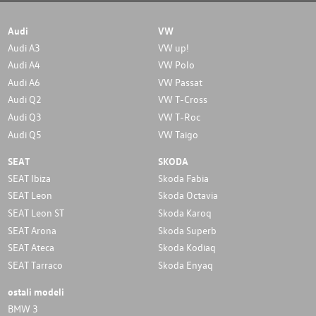
Audi
VW
Audi A3
VW up!
Audi A4
VW Polo
Audi A6
VW Passat
Audi Q2
VW T-Cross
Audi Q3
VW T-Roc
Audi Q5
VW Taigo
SEAT
SKODA
SEAT Ibiza
Skoda Fabia
SEAT Leon
Skoda Octavia
SEAT Leon ST
Skoda Karoq
SEAT Arona
Skoda Superb
SEAT Ateca
Skoda Kodiaq
SEAT Tarraco
Skoda Enyaq
ostali modeli
BMW 3