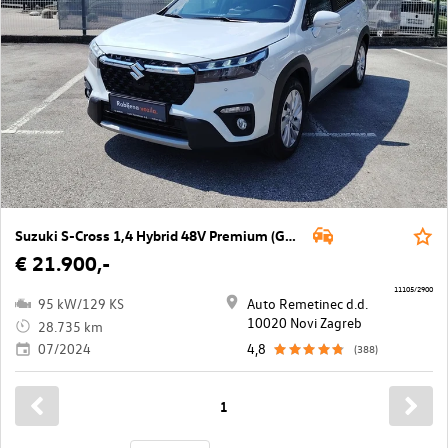
Suzuki S-Cross 1,4 Hybrid 48V Premium (GL+)
€ 21.900,-
11105/2900
95 kW/129 KS
Auto Remetinec d.d.
10020 Novi Zagreb
28.735 km
07/2024
4,8
(388)
1