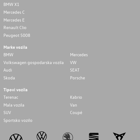
BMW X1
Mercedes C
Mercedes E
Renault Clio
Peugeot 5008
Marke vozila
BMW
Mercedes
Volkswagen gospodarska vozila
VW
Audi
SEAT
Skoda
Porsche
Tipovi vozila
Terenac
Kabrio
Mala vozila
Van
SUV
Coupé
Sportsko vozilo