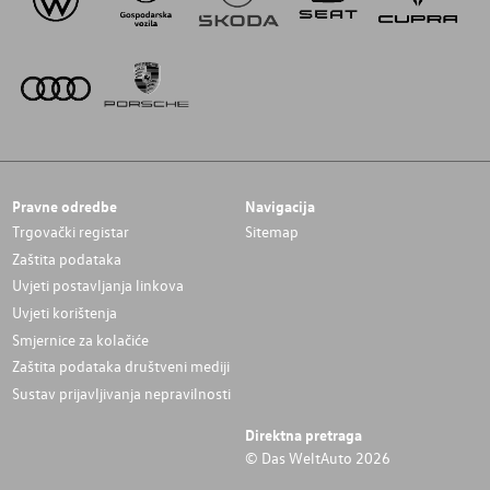
Pravne odredbe
Navigacija
Trgovački registar
Sitemap
Zaštita podataka
Uvjeti postavljanja linkova
Uvjeti korištenja
Smjernice za kolačiće
Zaštita podataka društveni mediji
Sustav prijavljivanja nepravilnosti
Direktna pretraga
© Das WeltAuto 2026