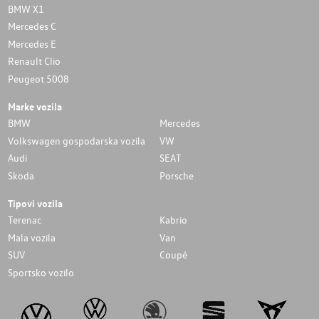
BMW X1
Mercedes C
Mercedes E
Renault Clio
Peugeot 5008
Marke vozila
BMW
Mercedes
Volkswagen gospodarska vozila
VW
Audi
SEAT
Skoda
Porsche
Tipovi vozila
Terenac
Kabrio
Mala vozila
Van
SUV
Coupé
Sportsko vozilo