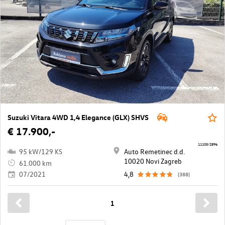
Suzuki Vitara 4WD 1,4 Elegance (GLX) SHVS
€ 17.900,-
11105/2896
95 kW/129 KS
Auto Remetinec d.d.
10020 Novi Zagreb
61.000 km
07/2021
4,8
(388)
1