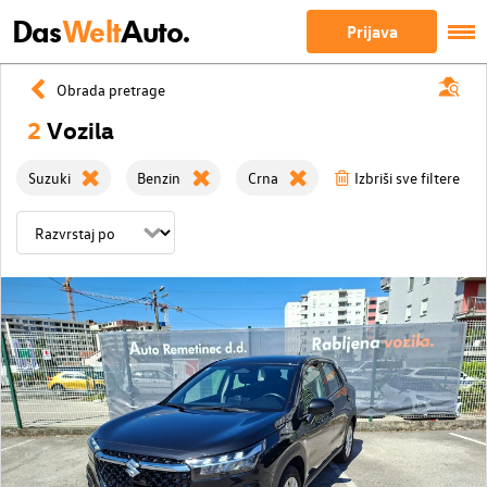
Das
Welt
Auto.
Prijava
Obrada pretrage
2
Vozila
Suzuki
Benzin
Crna
Izbriši sve filtere