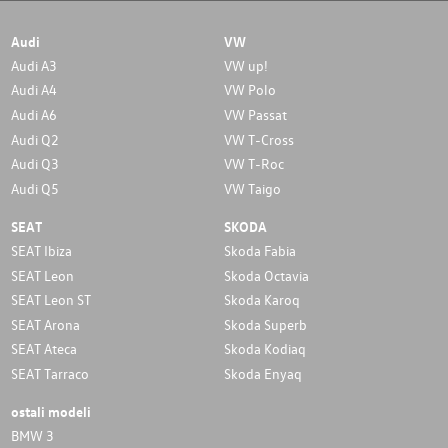
Audi
VW
Audi A3
VW up!
Audi A4
VW Polo
Audi A6
VW Passat
Audi Q2
VW T-Cross
Audi Q3
VW T-Roc
Audi Q5
VW Taigo
SEAT
SKODA
SEAT Ibiza
Skoda Fabia
SEAT Leon
Skoda Octavia
SEAT Leon ST
Skoda Karoq
SEAT Arona
Skoda Superb
SEAT Ateca
Skoda Kodiaq
SEAT Tarraco
Skoda Enyaq
ostali modeli
BMW 3