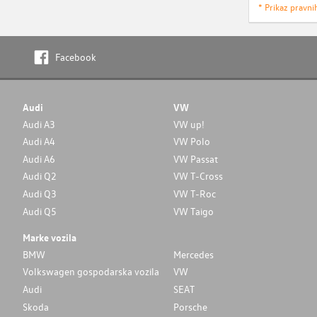
* Prikaz pravni
Facebook
Audi
VW
Audi A3
VW up!
Audi A4
VW Polo
Audi A6
VW Passat
Audi Q2
VW T-Cross
Audi Q3
VW T-Roc
Audi Q5
VW Taigo
Marke vozila
BMW
Mercedes
Volkswagen gospodarska vozila
VW
Audi
SEAT
Skoda
Porsche