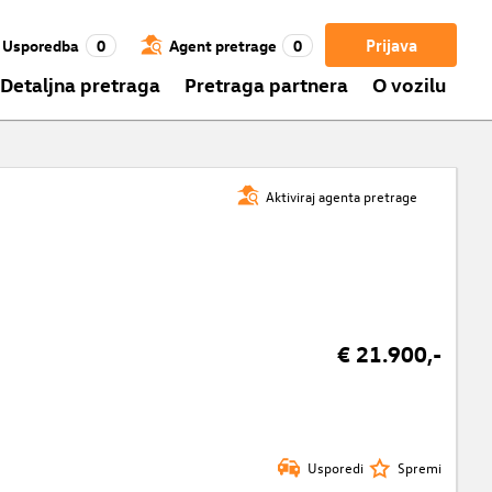
Prijava
Usporedba
0
Agent pretrage
0
Detaljna pretraga
Pretraga partnera
O vozilu
Aktiviraj agenta pretrage
€ 21.900,-
Usporedi
Spremi