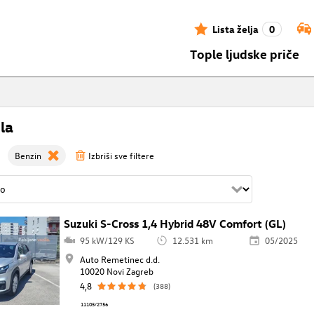
Lista želja
0
Tople ljudske priče
la
Benzin
Izbriši sve filtere
Suzuki S-Cross 1,4 Hybrid 48V Comfort (GL)
95 kW/129 KS
12.531 km
05/2025
Auto Remetinec d.d.
10020 Novi Zagreb
4,8
(388)
11105/2756