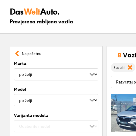
Das
Welt
Auto.
Provjerena rabljena vozila
8
Vozi
Na početnu
Marka
Suzuki
Model
Varijanta modela