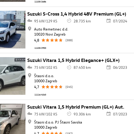
11105/2686
Suzuki S-Cross 1,4 Hybrid 48V Premium (GL+)
95 kW/129 KS
28.735 km
07/2024
Auto Remetinec d.d.
10020 Novi Zagreb
4,8
(388)
11105/2900
Suzuki Vitara 1,5 Hybrid Elegance+ (GLX+)
75 kW/102 KS
87.450 km
06/2023
Štasni d.o.o.
10000 Zagreb
4,7
(545)
11116/4263
Suzuki Vitara 1,5 Hybrid Premium (GL+) Aut.
75 kW/102 KS
93.306 km
07/2023
Štasni d.o.o. PJ Štasni Savska
10000 Zagreb
4,7
(197)