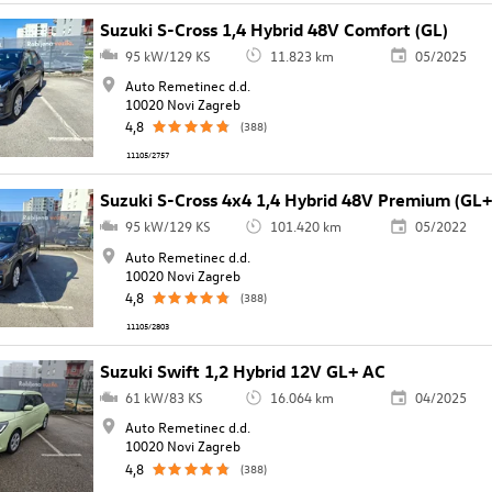
Suzuki S-Cross 1,4 Hybrid 48V Comfort (GL)
95 kW/129 KS
11.823 km
05/2025
Auto Remetinec d.d.
10020 Novi Zagreb
4,8
(388)
11105/2757
Suzuki S-Cross 4x4 1,4 Hybrid 48V Premium (GL+
95 kW/129 KS
101.420 km
05/2022
Auto Remetinec d.d.
10020 Novi Zagreb
4,8
(388)
11105/2803
Suzuki Swift 1,2 Hybrid 12V GL+ AC
61 kW/83 KS
16.064 km
04/2025
Auto Remetinec d.d.
10020 Novi Zagreb
4,8
(388)