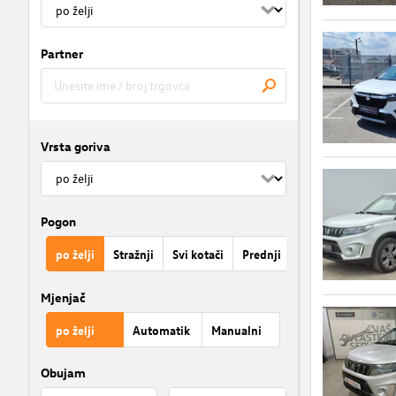
Partner
Vrsta goriva
Pogon
po želji
Stražnji
Svi kotači
Prednji
Mjenjač
po želji
Automatik
Manualni
Obujam