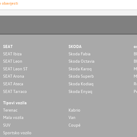
h obavijesti
SEAT
SKODA
o
SEAT Ibiza
Skoda Fabia
B
SEAT Leon
Skoda Octavia
B
SEAT Leon ST
Skoda Karoq
M
SEAT Arona
Skoda Superb
M
SEAT Ateca
Skoda Kodiaq
R
SEAT Tarraco
Skoda Enyaq
P
Tipovi vozila
Terenac
Kabrio
Mala vozila
Van
SUV
Coupé
Sportsko vozilo