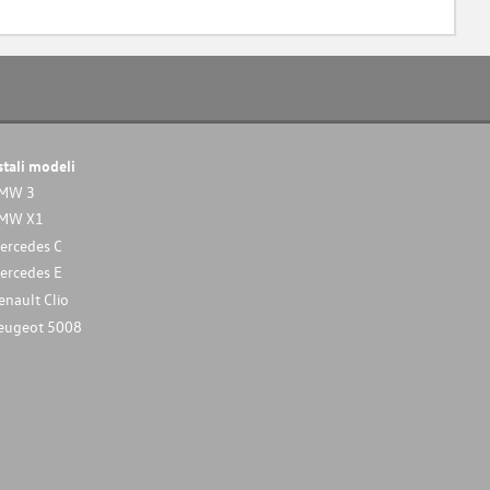
stali modeli
MW 3
MW X1
ercedes C
ercedes E
enault Clio
eugeot 5008