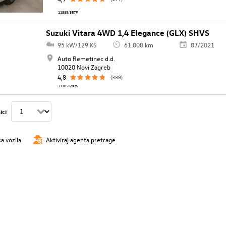
11553/3879
Suzuki Vitara 4WD 1,4 Elegance (GLX) SHVS
95 kW/129 KS
61.000 km
07/2021
Auto Remetinec d.d.
10020 Novi Zagreb
4,8
(388)
11105/2896
ici
sa vozila
Aktiviraj agenta pretrage