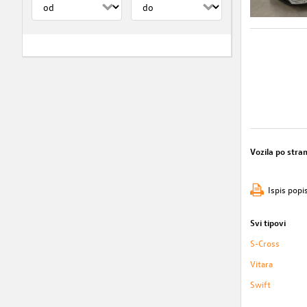
Vozila po stran
Ispis popi
Svi tipovi
S-Cross
Vitara
Swift