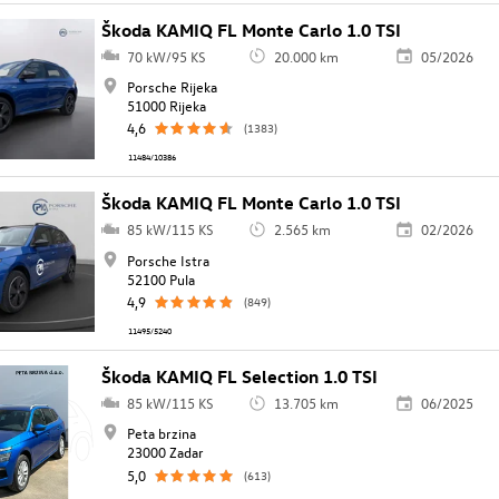
Škoda KAMIQ FL Monte Carlo 1.0 TSI
70 kW/95 KS
20.000 km
05/2026
Porsche Rijeka
51000 Rijeka
4,6
(1383)
11484/10386
Škoda KAMIQ FL Monte Carlo 1.0 TSI
85 kW/115 KS
2.565 km
02/2026
Porsche Istra
52100 Pula
4,9
(849)
11495/5240
Škoda KAMIQ FL Selection 1.0 TSI
85 kW/115 KS
13.705 km
06/2025
Peta brzina
23000 Zadar
5,0
(613)