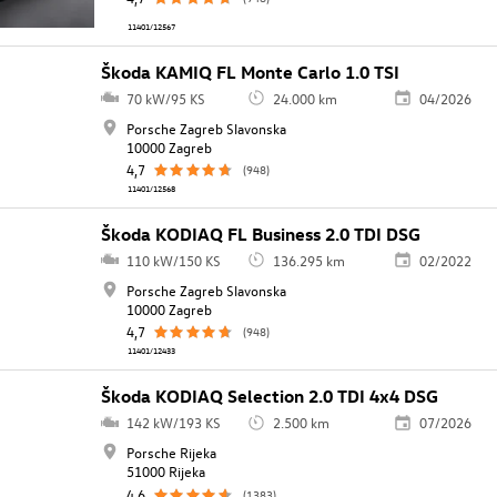
11401/12567
Škoda KAMIQ FL Monte Carlo 1.0 TSI
70 kW/95 KS
24.000 km
04/2026
Porsche Zagreb Slavonska
10000 Zagreb
4,7
(948)
11401/12568
Škoda KODIAQ FL Business 2.0 TDI DSG
110 kW/150 KS
136.295 km
02/2022
Porsche Zagreb Slavonska
10000 Zagreb
4,7
(948)
11401/12433
Škoda KODIAQ Selection 2.0 TDI 4x4 DSG
142 kW/193 KS
2.500 km
07/2026
Porsche Rijeka
51000 Rijeka
4,6
(1383)