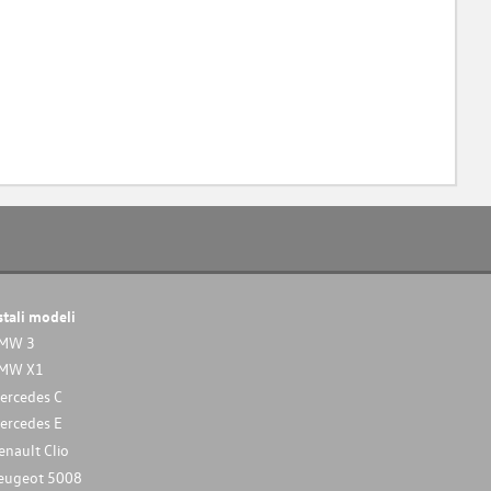
stali modeli
MW 3
MW X1
ercedes C
ercedes E
enault Clio
eugeot 5008