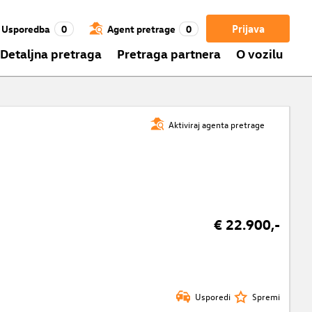
Prijava
Usporedba
0
Agent pretrage
0
Detaljna pretraga
Pretraga partnera
O vozilu
Aktiviraj agenta pretrage
€ 22.900,-
Usporedi
Spremi