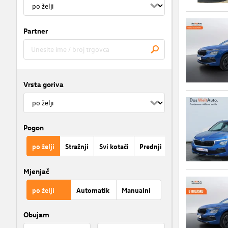
Partner
Vrsta goriva
Pogon
po želji
Stražnji
Svi kotači
Prednji
Mjenjač
po želji
Automatik
Manualni
Obujam