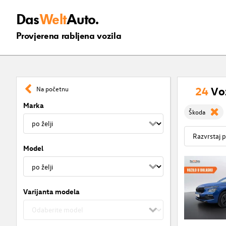
Das
Welt
Auto.
Provjerena rabljena vozila
24
Vo
Na početnu
Marka
Škoda
Model
Varijanta modela