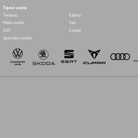
Tipovi vozila
Terenac
Kabrio
Mala vozila
Van
SUV
Coupé
Sportsko vozilo