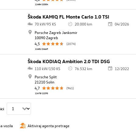
11484/10304
Škoda KAMIQ FL Monte Carlo 1.0 TSI
70 kW/95 KS
20.000 km
04/2026
Porsche Zagreb Jankomir
10090 Zagreb
4,5
(2074)
11481/24669
Škoda KODIAQ Ambition 2.0 TDI DSG
110 kW/150 KS
76.532 km
12/2022
Porsche Split
21210 Solin
4,7
(961)
11478/12293
ici
sa vozila
Aktiviraj agenta pretrage