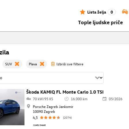
Lista želja
0
Tople ljudske priče
zila
SUV
Plava
Izbriši sve filtere
Škoda KAMIQ FL Monte Carlo 1.0 TSI
70 kW/95 KS
16.000 km
05/2026
Porsche Zagreb Jankomir
10090 Zagreb
4,5
(2074)
11481/24668