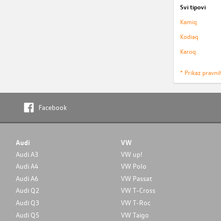
Svi tipovi
Kamiq
Kodiaq
Karoq
* Prikaz pravni
Facebook
Audi
VW
Audi A3
VW up!
Audi A4
VW Polo
Audi A6
VW Passat
Audi Q2
VW T-Cross
Audi Q3
VW T-Roc
Audi Q5
VW Taigo