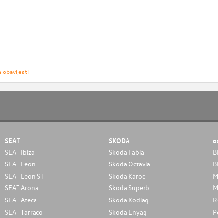
h obavijesti
SEAT
SKODA
o
SEAT Ibiza
Skoda Fabia
B
SEAT Leon
Skoda Octavia
B
SEAT Leon ST
Skoda Karoq
M
SEAT Arona
Skoda Superb
M
SEAT Ateca
Skoda Kodiaq
R
SEAT Tarraco
Skoda Enyaq
P