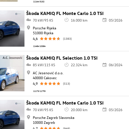
11164/3152
Škoda KAMIQ FL Monte Carlo 1.0 TSI
70 kW/95 KS
16.000 km
05/2026
Porsche Rijeka
51000 Rijeka
4,6
(1383)
11484/10384
Škoda KAMIQ FL Selection 1.0 TSI
85 kW/115 KS
22.324 km
06/2024
AC Jesenović d.o.o.
40000 Cakovec
4,9
(513)
11173/11795
Škoda KAMIQ FL Monte Carlo 1.0 TSI
70 kW/95 KS
20.000 km
05/2026
Porsche Zagreb Slavonska
10000 Zagreb
4,7
(948)