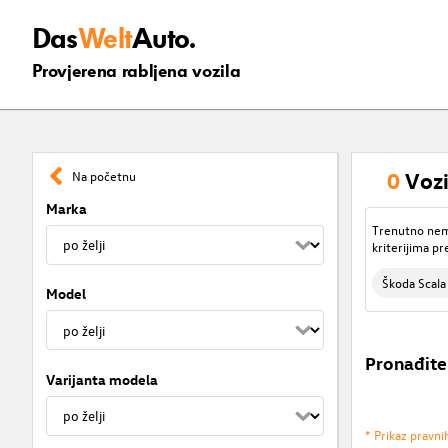
Das
Welt
Auto.
Provjerena rabljena vozila
0
Vozi
Na početnu
Marka
Trenutno nema
kriterijima pr
Škoda Scala
Model
Pronađite
Varijanta modela
* Prikaz pravni