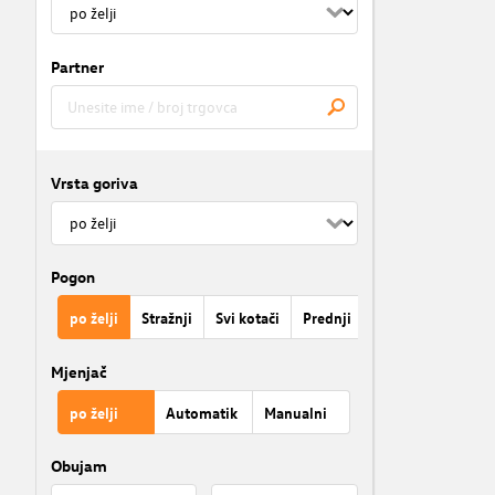
Partner
Vrsta goriva
Pogon
po želji
Stražnji
Svi kotači
Prednji
Mjenjač
po želji
Automatik
Manualni
Obujam