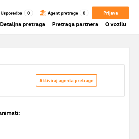
Prijava
Usporedba
0
Agent pretrage
0
Detaljna pretraga
Pretraga partnera
O vozilu
Aktiviraj agenta pretrage
animati: