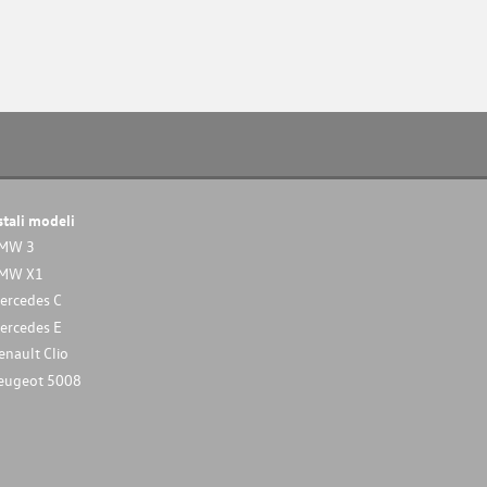
stali modeli
MW 3
MW X1
ercedes C
ercedes E
enault Clio
eugeot 5008