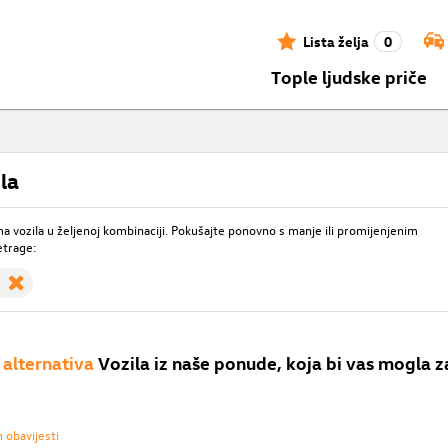
Lista želja
0
Tople ljudske priče
la
 vozila u željenoj kombinaciji. Pokušajte ponovno s manje ili promijenjenim
etrage:
alternativa
Vozila iz naše ponude, koja bi vas mogla z
h obavijesti