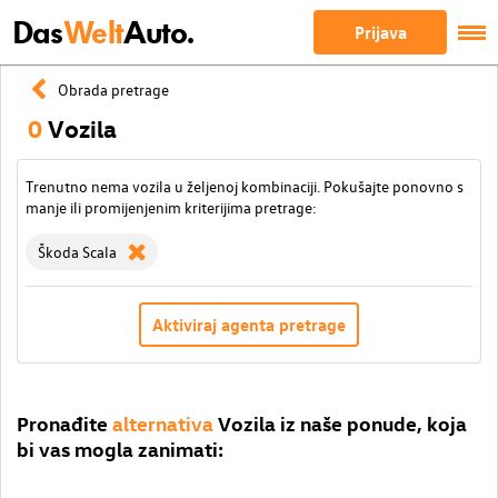
Das
Welt
Auto.
Prijava
Obrada pretrage
0
Vozila
Trenutno nema vozila u željenoj kombinaciji. Pokušajte ponovno s
manje ili promijenjenim kriterijima pretrage:
Škoda Scala
Aktiviraj agenta pretrage
Pronađite
alternativa
Vozila iz naše ponude, koja
bi vas mogla zanimati: