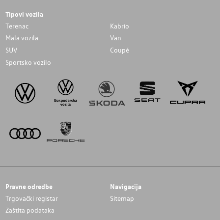
Tipovi vozila
Terenac
Kabrio
Mala vozila
Van
SUV
Coupé
Sportsko vozilo
Pravne odredbe
Navigacija
Trgovački registar
Sitemap
Zaštita podataka