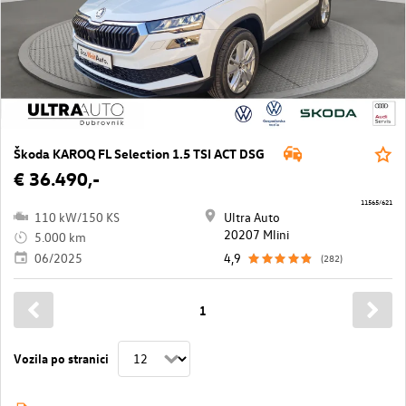
Škoda KAROQ FL Selection 1.5 TSI ACT DSG
€ 36.490,-
11565/621
110 kW/150 KS
Ultra Auto
20207 Mlini
5.000 km
06/2025
4,9
(282)
1
Vozila po stranici