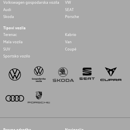
Volkswagen gospodarska vozila
VW
Audi
SEAT
Skoda
Porsche
Tipovi vozila
Terenac
Kabrio
Mala vozila
Van
SUV
Coupé
Sportsko vozilo
Pravne odredbe
Navigacija