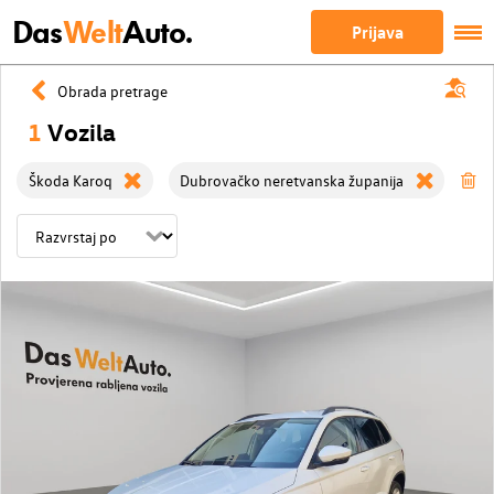
Das
Welt
Auto.
Prijava
Obrada pretrage
1
Vozila
Škoda Karoq
Dubrovačko neretvanska županija
Iz