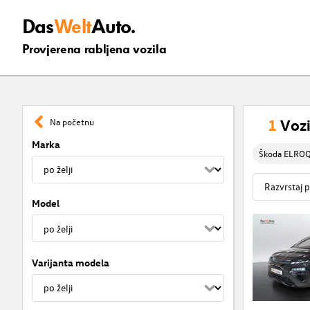
Das
Welt
Auto.
Provjerena rabljena vozila
1
Vozi
Na početnu
Marka
Škoda ELRO
Model
Varijanta modela