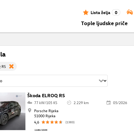
Lista želja
0
Tople ljudske priče
la
Q RS
Škoda ELROQ RS
77 kW/105 KS
2.229 km
05/2026
Porsche Rijeka
51000 Rijeka
4,6
(1383)
11484/10235