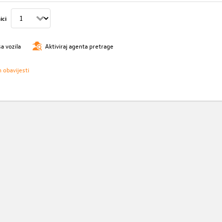
ici
sa vozila
Aktiviraj agenta pretrage
h obavijesti