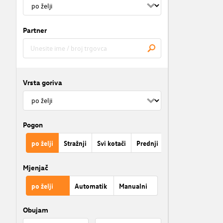
Partner
Vrsta goriva
Pogon
po želji
Stražnji
Svi kotači
Prednji
Mjenjač
po želji
Automatik
Manualni
Obujam