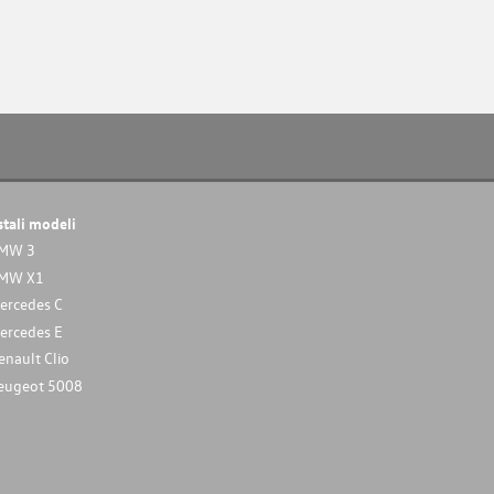
stali modeli
MW 3
MW X1
ercedes C
ercedes E
enault Clio
eugeot 5008