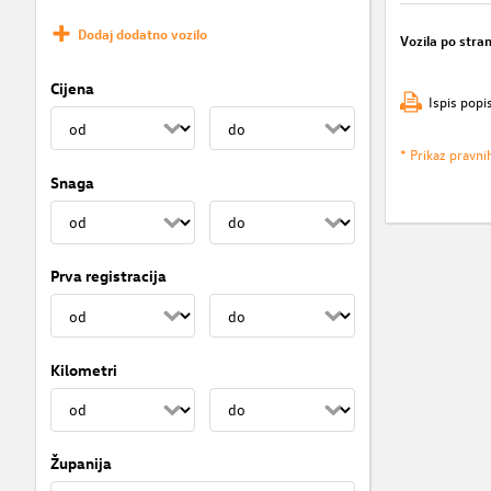
Dodaj dodatno vozilo
Vozila po stran
Cijena
Ispis popi
* Prikaz pravni
Snaga
Prva registracija
Kilometri
Županija