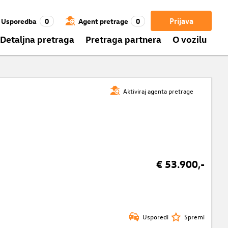
Prijava
Usporedba
0
Agent pretrage
0
Detaljna pretraga
Pretraga partnera
O vozilu
Aktiviraj agenta pretrage
€ 53.900,-
Usporedi
Spremi