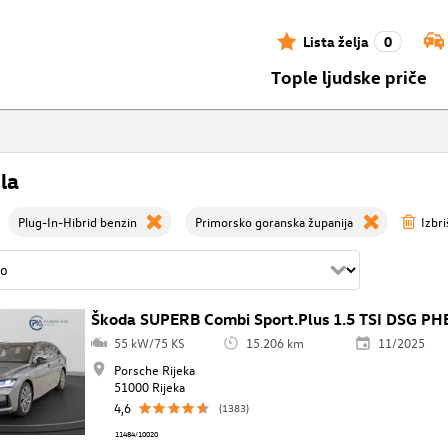
Lista želja
0
Tople ljudske priče
la
Plug-In-Hibrid benzin
Primorsko goranska županija
Izbri
Škoda SUPERB Combi Sport.Plus 1.5 TSI DSG PH
55 kW/75 KS
15.206 km
11/2025
Porsche Rijeka
51000 Rijeka
4,6
(1383)
11484/10020