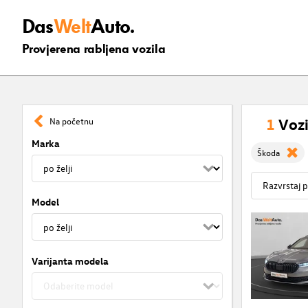
Das
Welt
Auto.
Provjerena rabljena vozila
1
Vozi
Na početnu
Marka
Škoda
Model
Varijanta modela