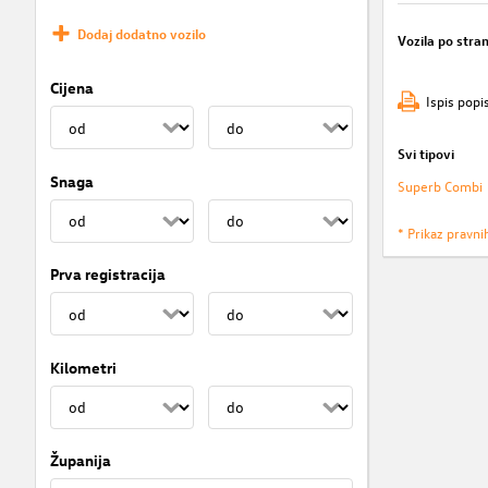
Dodaj dodatno vozilo
Vozila po stran
Cijena
Ispis popi
Svi tipovi
Snaga
Superb Combi
* Prikaz pravni
Prva registracija
Kilometri
Županija