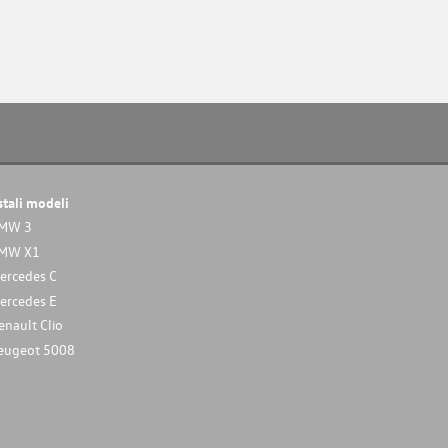
stali modeli
MW 3
MW X1
ercedes C
ercedes E
enault Clio
eugeot 5008