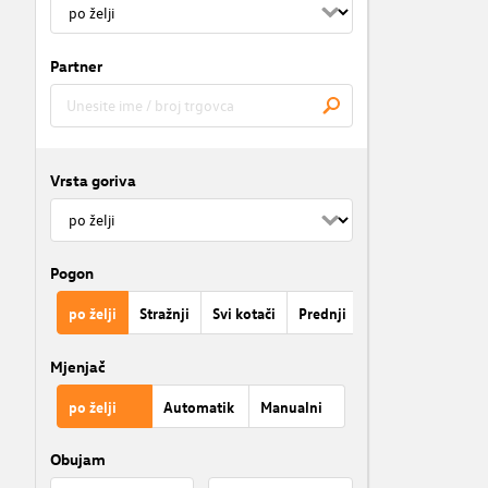
Partner
Vrsta goriva
Pogon
po želji
Stražnji
Svi kotači
Prednji
Mjenjač
po želji
Automatik
Manualni
Obujam