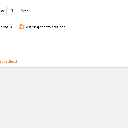
ici
sa vozila
Aktiviraj agenta pretrage
h obavijesti