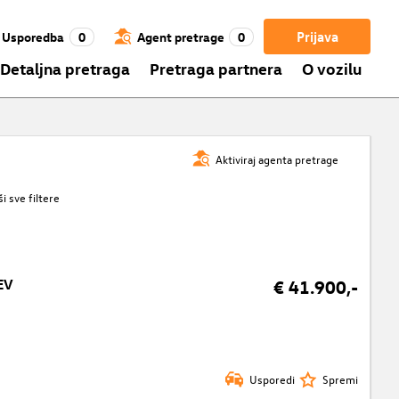
Prijava
Usporedba
0
Agent pretrage
0
Detaljna pretraga
Pretraga partnera
O vozilu
Aktiviraj agenta pretrage
ši sve filtere
EV
€ 41.900,-
Usporedi
Spremi