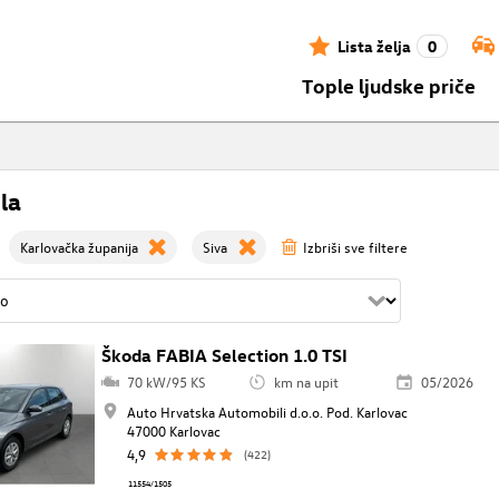
Lista želja
0
Tople ljudske priče
la
Karlovačka županija
Siva
Izbriši sve filtere
Škoda FABIA Selection 1.0 TSI
70 kW/95 KS
km na upit
05/2026
Auto Hrvatska Automobili d.o.o. Pod. Karlovac
47000 Karlovac
4,9
(422)
11554/1505