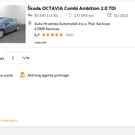
Škoda OCTAVIA Combi Ambition 2.0 TDI
85 kW/115 KS
137.093 km
01/2022
Auto Hrvatska Automobili d.o.o. Pod. Karlovac
47000 Karlovac
4,9
(422)
11554/1491
ici
sa vozila
Aktiviraj agenta pretrage
h obavijesti