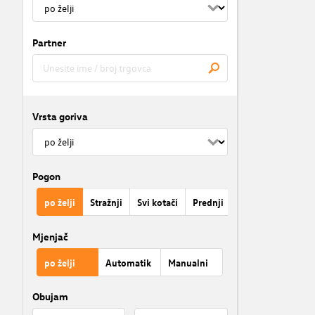
Partner
Vrsta goriva
Pogon
po želji
Stražnji
Svi kotači
Prednji
Mjenjač
po želji
Automatik
Manualni
Obujam