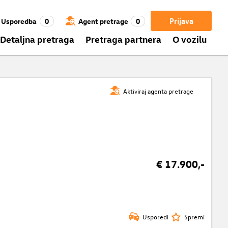
Prijava
Usporedba
0
Agent pretrage
0
Detaljna pretraga
Pretraga partnera
O vozilu
Aktiviraj agenta pretrage
€ 17.900,-
Usporedi
Spremi