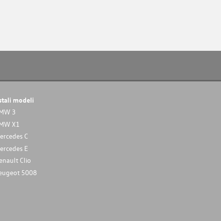
stali modeli
MW 3
MW X1
ercedes C
ercedes E
enault Clio
eugeot 5008