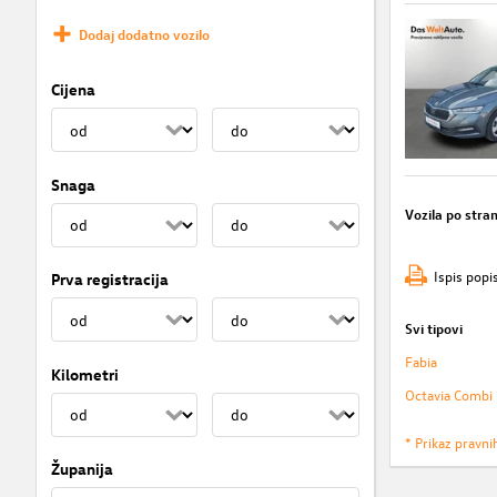
Dodaj dodatno vozilo
Cijena
Snaga
Vozila po stran
Ispis popi
Prva registracija
Svi tipovi
Fabia
Kilometri
Octavia Combi
* Prikaz pravni
Županija