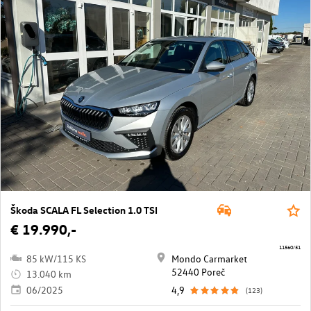
Škoda SCALA FL Selection 1.0 TSI
€ 19.990,-
11560/51
85 kW/115 KS
Mondo Carmarket
52440 Poreč
13.040 km
06/2025
4,9
(123)