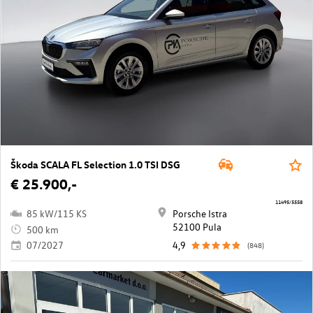
Škoda SCALA FL Selection 1.0 TSI DSG
€ 25.900,-
11495/5558
85 kW/115 KS
Porsche Istra
52100 Pula
500 km
07/2027
4,9
(848)