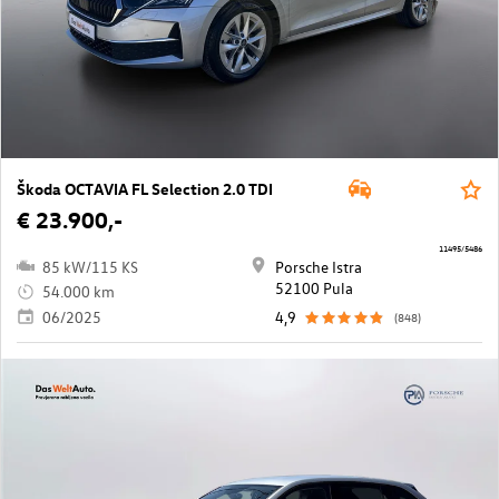
Škoda OCTAVIA FL Selection 2.0 TDI
€ 23.900,-
11495/5486
85 kW/115 KS
Porsche Istra
52100 Pula
54.000 km
06/2025
4,9
(848)