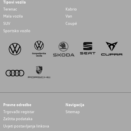
Tipovi vozila
Terenac
Kabrio
Mala vozila
Van
SUV
Coupé
Sportsko vozilo
Pravne odredbe
Navigacija
Trgovački registar
Sitemap
Zaštita podataka
Uvjeti postavljanja linkova