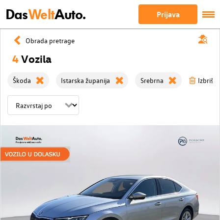
Das
Welt
Auto.
Prijava
Obrada pretrage
4
Vozila
Škoda
Istarska županija
Srebrna
Izbriši 