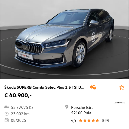
Škoda SUPERB Combi Selec.Plus 1.5 TSI DSG PHEV
€ 40.900,-
11495/4851
55 kW/75 KS
Porsche Istra
52100 Pula
23.002 km
08/2025
4,9
(849)