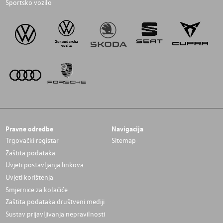
Sportsko vozilo
Pravne odredbe
Navigacija
Trgovački registar
Sitemap
Zaštita podataka
Uvjeti postavljanja linkova
Uvjeti korištenja
Smjernice za kolačiće
Zaštita podataka društveni mediji
Sustav prijavljivanja nepravilnosti