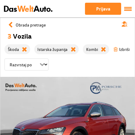
Das
Welt
Auto.
Prijava
Obrada pretrage
3
Vozila
Škoda
Istarska županija
Kombi
Izbriši sv