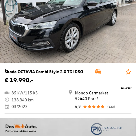
Škoda OCTAVIA Combi Style 2.0 TDI DSG
€ 19.990,-
11560/107
85 kW/115 KS
Mondo Carmarket
52440 Poreč
138.340 km
03/2023
4,9
(123)