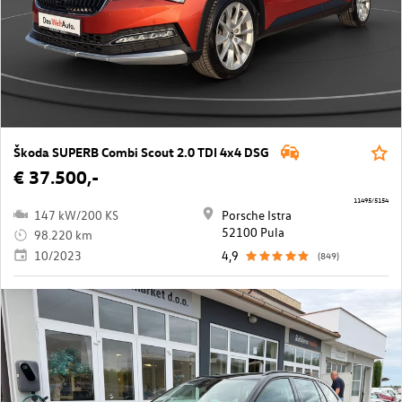
Škoda SUPERB Combi Scout 2.0 TDI 4x4 DSG
€ 37.500,-
11495/5154
147 kW/200 KS
Porsche Istra
52100 Pula
98.220 km
10/2023
4,9
(849)