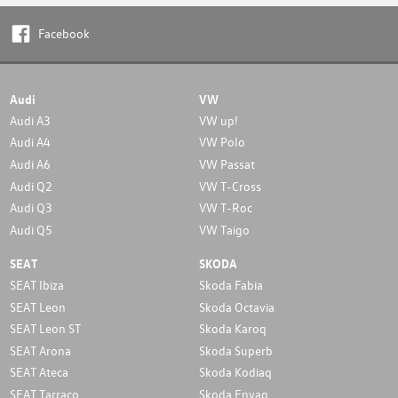
Facebook
Audi
VW
Audi A3
VW up!
Audi A4
VW Polo
Audi A6
VW Passat
Audi Q2
VW T-Cross
Audi Q3
VW T-Roc
Audi Q5
VW Taigo
SEAT
SKODA
SEAT Ibiza
Skoda Fabia
SEAT Leon
Skoda Octavia
SEAT Leon ST
Skoda Karoq
SEAT Arona
Skoda Superb
SEAT Ateca
Skoda Kodiaq
SEAT Tarraco
Skoda Enyaq