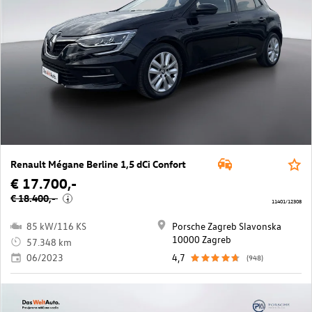
Renault Mégane Berline 1,5 dCi Confort
€ 17.700,-
€ 18.400,-
i
11401/12308
85 kW/116 KS
Porsche Zagreb Slavonska
10000 Zagreb
57.348 km
06/2023
4,7
(948)