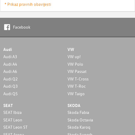
* Prikaz pravnih obavijesti
Facebook
Audi
VW
Audi A3
VW up!
Audi A4
VW Polo
Audi A6
VW Passat
Audi Q2
VW T-Cross
Audi Q3
VW T-Roc
Audi Q5
VW Taigo
SEAT
SKODA
SEAT Ibiza
Skoda Fabia
SEAT Leon
Skoda Octavia
SEAT Leon ST
Skoda Karoq
SEAT Arona
Skoda Superb