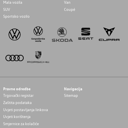
Mala vozila
Van
SUV
Coupé
Sportsko vozilo
Pravne odredbe
Navigacija
Trgovački registar
Sitemap
Zaštita podataka
Uvjeti postavljanja linkova
Uvjeti korištenja
Smjernice za kolačiće