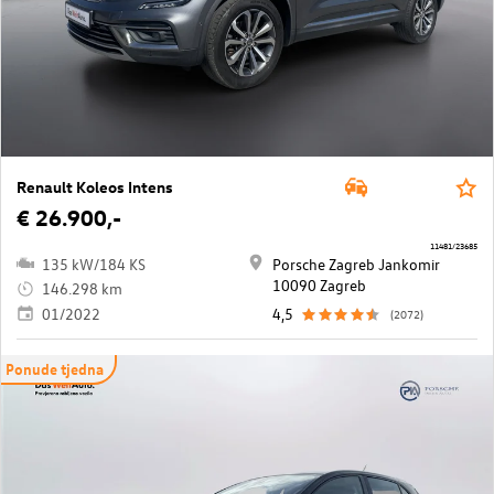
Renault Koleos Intens
€ 26.900,-
11481/23685
135 kW/184 KS
Porsche Zagreb Jankomir
10090 Zagreb
146.298 km
01/2022
4,5
(2072)
Ponude tjedna