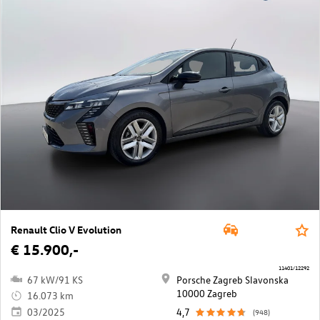
Renault Clio V Evolution
€ 15.900,-
11401/12292
67 kW/91 KS
Porsche Zagreb Slavonska
10000 Zagreb
16.073 km
03/2025
4,7
(948)