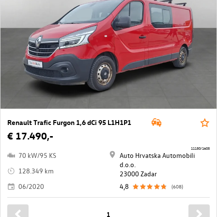
Renault Trafic Furgon 1,6 dCi 95 L1H1P1
€ 17.490,-
11150/1605
70 kW/95 KS
Auto Hrvatska Automobili
d.o.o.
128.349 km
23000 Zadar
06/2020
4,8
(608)
1