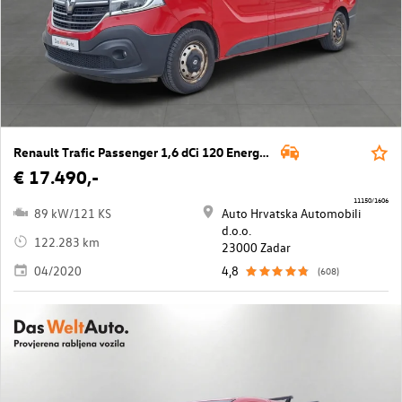
Renault Trafic Passenger 1,6 dCi 120 Energy Confort
€ 17.490,-
11150/1606
89 kW/121 KS
Auto Hrvatska Automobili
d.o.o.
122.283 km
23000 Zadar
04/2020
4,8
(608)