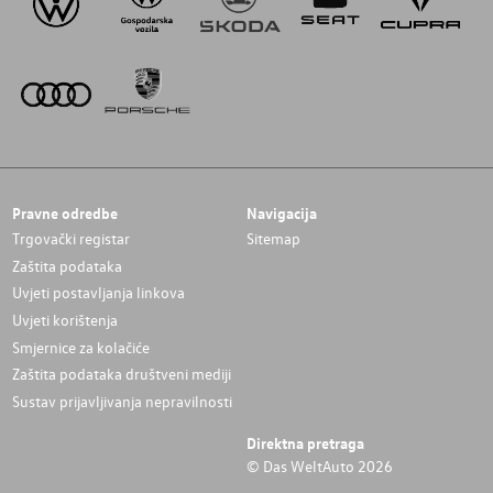
Pravne odredbe
Navigacija
Trgovački registar
Sitemap
Zaštita podataka
Uvjeti postavljanja linkova
Uvjeti korištenja
Smjernice za kolačiće
Zaštita podataka društveni mediji
Sustav prijavljivanja nepravilnosti
Direktna pretraga
© Das WeltAuto 2026