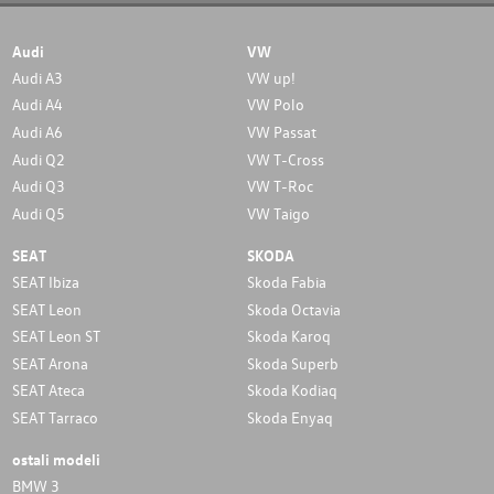
Audi
VW
Audi A3
VW up!
Audi A4
VW Polo
Audi A6
VW Passat
Audi Q2
VW T-Cross
Audi Q3
VW T-Roc
Audi Q5
VW Taigo
SEAT
SKODA
SEAT Ibiza
Skoda Fabia
SEAT Leon
Skoda Octavia
SEAT Leon ST
Skoda Karoq
SEAT Arona
Skoda Superb
SEAT Ateca
Skoda Kodiaq
SEAT Tarraco
Skoda Enyaq
ostali modeli
BMW 3