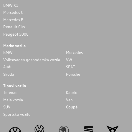
BMW X1
Mercedes C
Mercedes E
Renault Clio
Peugeot 5008
Marke vozila
BMW
Mercedes
Volkswagen gospodarska vozila
VW
Audi
SEAT
Skoda
Porsche
Tipovi vozila
Terenac
Kabrio
Mala vozila
Van
SUV
Coupé
Sportsko vozilo