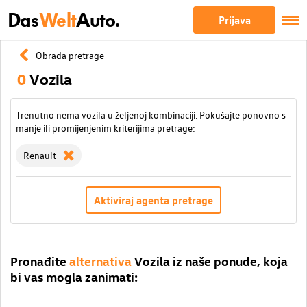
Das
Welt
Auto.
Prijava
Obrada pretrage
0
Vozila
Trenutno nema vozila u željenoj kombinaciji. Pokušajte ponovno s
manje ili promijenjenim kriterijima pretrage:
Renault
Aktiviraj agenta pretrage
Pronađite
alternativa
Vozila iz naše ponude, koja
bi vas mogla zanimati: