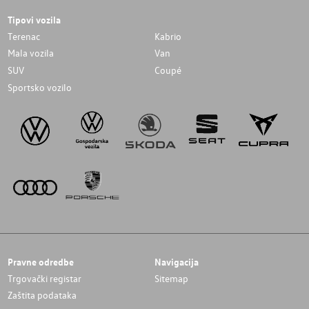
Tipovi vozila
Terenac
Kabrio
Mala vozila
Van
SUV
Coupé
Sportsko vozilo
Pravne odredbe
Navigacija
Trgovački registar
Sitemap
Zaštita podataka