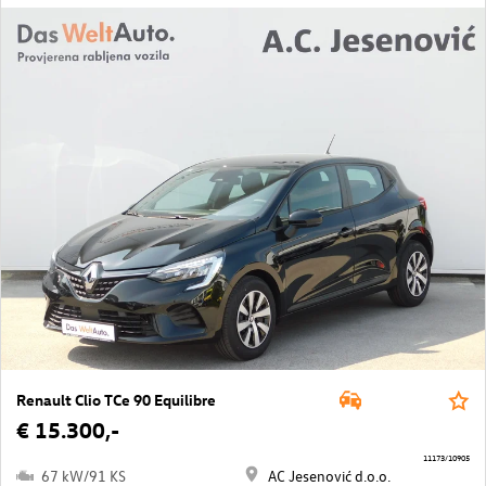
Renault Clio TCe 90 Equilibre
€ 15.300,-
11173/10905
67 kW/91 KS
AC Jesenović d.o.o.