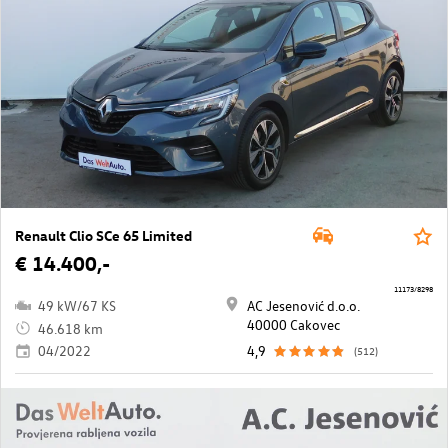
Renault Clio SCe 65 Limited
€ 14.400,-
11173/8298
49 kW/67 KS
AC Jesenović d.o.o.
40000 Cakovec
46.618 km
04/2022
4,9
(512)