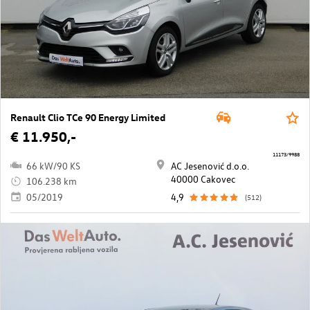
Renault Clio TCe 90 Energy Limited
€ 11.950,-
11173/9988
66 kW/90 KS
AC Jesenović d.o.o.
40000 Cakovec
106.238 km
05/2019
4,9
(512)