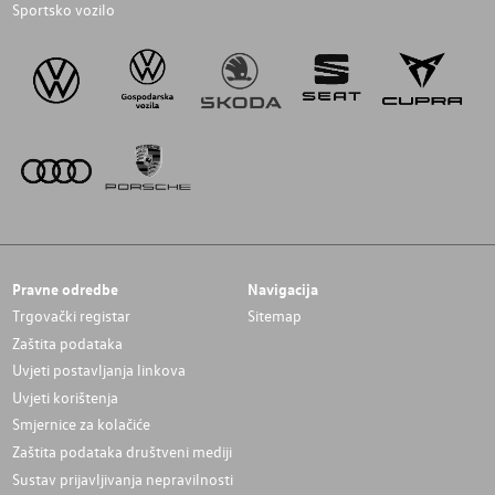
Sportsko vozilo
Pravne odredbe
Navigacija
Trgovački registar
Sitemap
Zaštita podataka
Uvjeti postavljanja linkova
Uvjeti korištenja
Smjernice za kolačiće
Zaštita podataka društveni mediji
Sustav prijavljivanja nepravilnosti