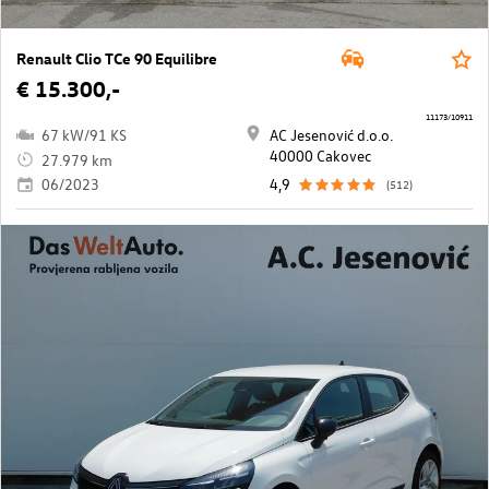
Renault Clio TCe 90 Equilibre
€ 15.300,-
11173/10911
67 kW/91 KS
AC Jesenović d.o.o.
40000 Cakovec
27.979 km
06/2023
4,9
(512)