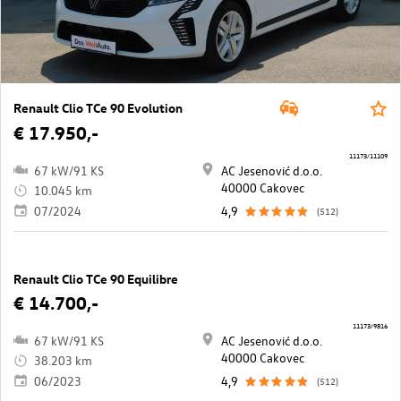
Renault Clio TCe 90 Evolution
€ 17.950,-
11173/11109
67 kW/91 KS
AC Jesenović d.o.o.
40000 Cakovec
10.045 km
07/2024
4,9
(512)
Renault Clio TCe 90 Equilibre
€ 14.700,-
11173/9816
67 kW/91 KS
AC Jesenović d.o.o.
40000 Cakovec
38.203 km
06/2023
4,9
(512)