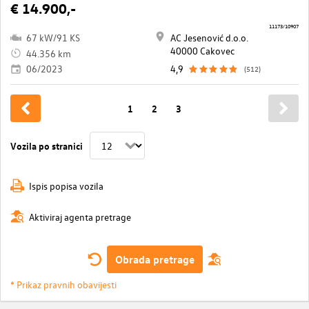
€ 14.900,-
11173/10907
67 kW/91 KS
AC Jesenović d.o.o.
40000 Cakovec
44.356 km
06/2023
4,9
(512)
1
2
3
Vozila po stranici
Ispis popisa vozila
Aktiviraj agenta pretrage
Obrada pretrage
* Prikaz pravnih obavijesti