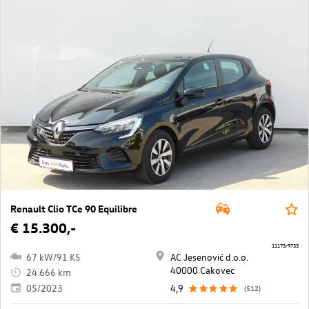
Renault Clio TCe 90 Equilibre
€ 15.300,-
11173/9733
67 kW/91 KS
AC Jesenović d.o.o.
40000 Cakovec
24.666 km
05/2023
4,9
(512)