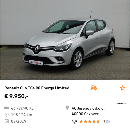
Renault Clio TCe 90 Energy Limited
€ 9.950,-
11173/9553
66 kW/90 KS
AC Jesenović d.o.o.
40000 Cakovec
108.124 km
02/2019
4,9
(512)