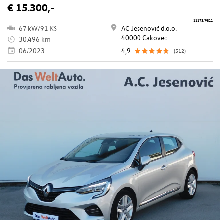
€ 15.300,-
11173/9811
67 kW/91 KS
AC Jesenović d.o.o.
40000 Cakovec
30.496 km
06/2023
4,9
(512)