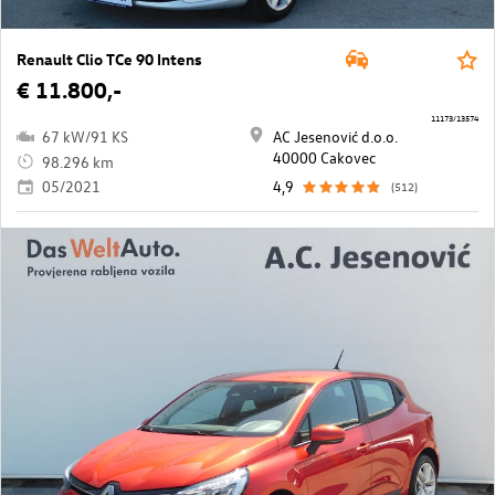
Renault Clio TCe 90 Intens
€ 11.800,-
11173/13574
67 kW/91 KS
AC Jesenović d.o.o.
40000 Cakovec
98.296 km
05/2021
4,9
(512)