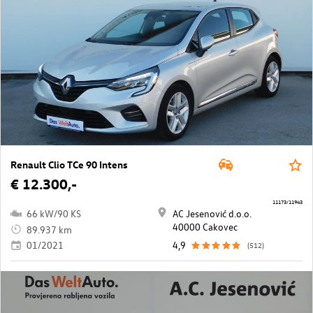
Renault Clio TCe 90 Intens
€ 12.300,-
11173/11943
66 kW/90 KS
AC Jesenović d.o.o.
40000 Cakovec
89.937 km
01/2021
4,9
(512)