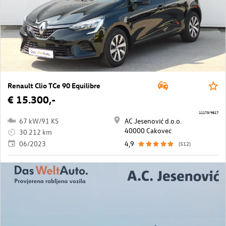
Renault Clio TCe 90 Equilibre
€ 15.300,-
11173/9817
67 kW/91 KS
AC Jesenović d.o.o.
40000 Cakovec
30.212 km
06/2023
4,9
(512)