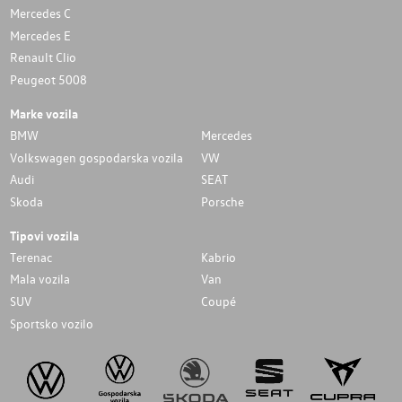
Mercedes C
Mercedes E
Renault Clio
Peugeot 5008
Marke vozila
BMW
Mercedes
Volkswagen gospodarska vozila
VW
Audi
SEAT
Skoda
Porsche
Tipovi vozila
Terenac
Kabrio
Mala vozila
Van
SUV
Coupé
Sportsko vozilo