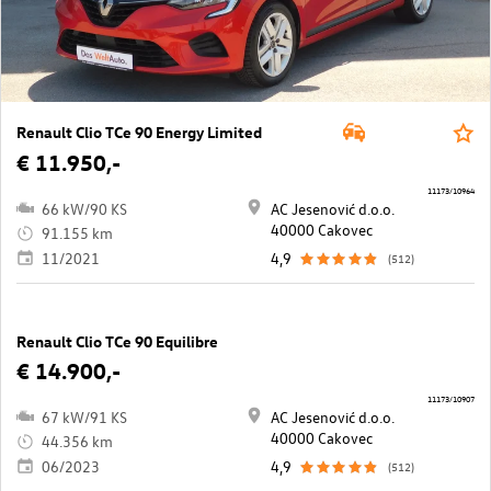
Renault Clio TCe 90 Energy Limited
€ 11.950,-
11173/10964
66 kW/90 KS
AC Jesenović d.o.o.
40000 Cakovec
91.155 km
11/2021
4,9
(512)
Renault Clio TCe 90 Equilibre
€ 14.900,-
11173/10907
67 kW/91 KS
AC Jesenović d.o.o.
40000 Cakovec
44.356 km
06/2023
4,9
(512)