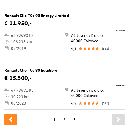
Renault Clio TCe 90 Energy Limited
€ 11.950,-
11173/9988
66 kW/90 KS
AC Jesenović d.o.o.
40000 Cakovec
106.238 km
05/2019
4,9
(512)
Renault Clio TCe 90 Equilibre
€ 15.300,-
11173/9807
67 kW/91 KS
AC Jesenović d.o.o.
40000 Cakovec
30.723 km
06/2023
4,9
(512)
1
2
3