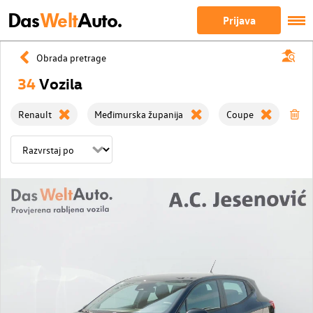
Das
Welt
Auto.
Prijava
Obrada pretrage
34
Vozila
Renault
Međimurska županija
Coupe
Iz