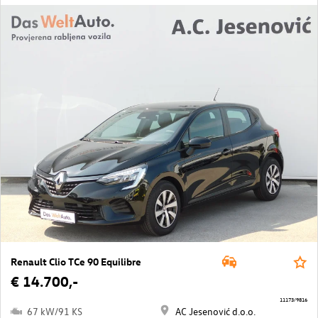
Renault Clio TCe 90 Equilibre
€ 14.700,-
11173/9816
67 kW/91 KS
AC Jesenović d.o.o.