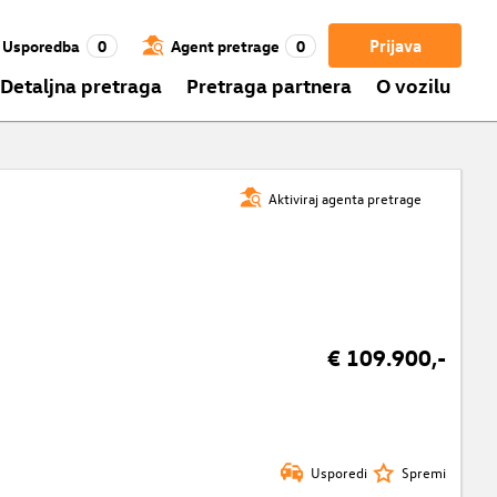
Prijava
Usporedba
0
Agent pretrage
0
Detaljna pretraga
Pretraga partnera
O vozilu
Aktiviraj agenta pretrage
€ 109.900,-
Usporedi
Spremi