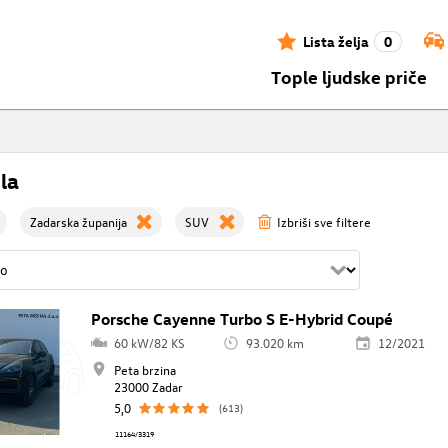
Lista želja
0
Tople ljudske priče
la
Zadarska županija
SUV
Izbriši sve filtere
Porsche Cayenne Turbo S E-Hybrid Coupé
60 kW/82 KS
93.020 km
12/2021
Peta brzina
23000 Zadar
5,0
(613)
11164/3319