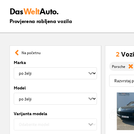
Das
Welt
Auto.
Provjerena rabljena vozila
2
Vozi
Na početnu
Marka
Porsche
Model
Varijanta modela