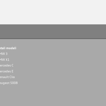
stali modeli
MW 3
MW X1
ercedes C
ercedes E
enault Clio
eugeot 5008