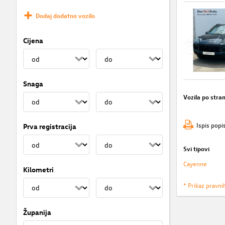
Dodaj dodatno vozilo
Cijena
Snaga
Vozila po stran
Ispis popi
Prva registracija
Svi tipovi
Cayenne
Kilometri
* Prikaz pravni
Županija