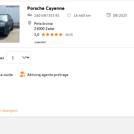
Porsche Cayenne
260 kW/353 KS
16.460 km
08/2025
Peta brzina
23000 Zadar
5,0
(613)
11164/3317
ici
sa vozila
Aktiviraj agenta pretrage
h obavijesti