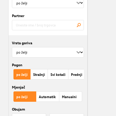
Partner
Vrsta goriva
Pogon
po želji
Stražnji
Svi kotači
Prednji
Mjenjač
po želji
Automatik
Manualni
Obujam