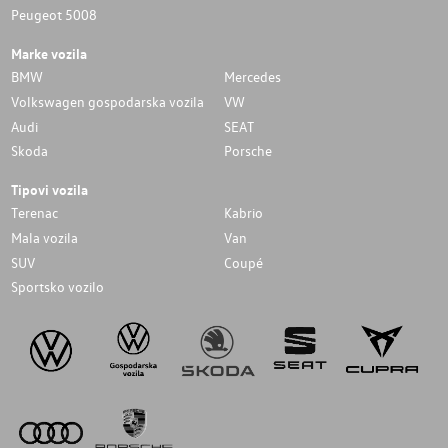
Peugeot 5008
Marke vozila
BMW
Mercedes
Volkswagen gospodarska vozila
VW
Audi
SEAT
Skoda
Porsche
Tipovi vozila
Terenac
Kabrio
Mala vozila
Van
SUV
Coupé
Sportsko vozilo