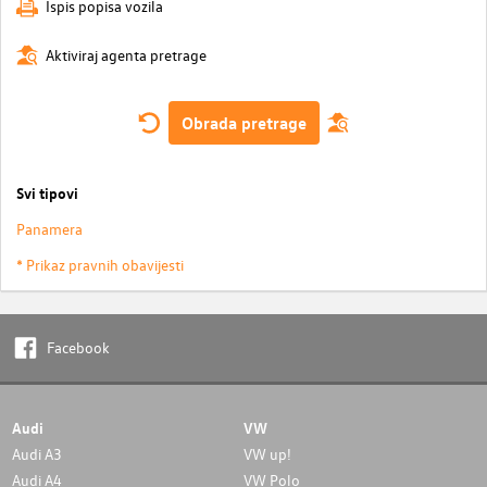
Ispis popisa vozila
Aktiviraj agenta pretrage
Obrada pretrage
Svi tipovi
Panamera
* Prikaz pravnih obavijesti
Facebook
Audi
VW
Audi A3
VW up!
Audi A4
VW Polo