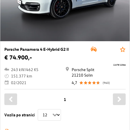
Porsche Panamera 4 E-Hybrid G2 II
€ 74.900,-
11478/12366
243 kW/462 KS
Porsche Split
21210 Solin
151.377 km
02/2021
4,7
(960)
1
Vozila po stranici