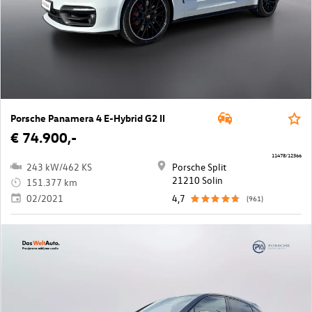
Porsche Panamera 4 E-Hybrid G2 II
€ 74.900,-
11478/12366
243 kW/462 KS
Porsche Split
21210 Solin
151.377 km
02/2021
4,7
(961)