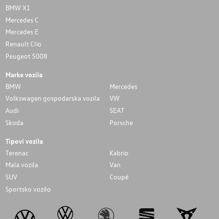
BMW X1
Mercedes C
Mercedes E
Renault Clio
Peugeot 5008
Marke vozila
BMW
Mercedes
Volkswagen gospodarska vozila
VW
Audi
SEAT
Skoda
Porsche
Tipovi vozila
Terenac
Kabrio
Mala vozila
Van
SUV
Coupé
Sportsko vozilo