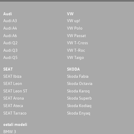
Audi
VW
Audi A3
VW up!
Audi A4
VW Polo
Audi A6
VW Passat
Audi Q2
VW T-Cross
Audi Q3
VW T-Roc
Audi Q5
VW Taigo
SEAT
SKODA
SEAT Ibiza
Skoda Fabia
SEAT Leon
Skoda Octavia
SEAT Leon ST
Skoda Karoq
SEAT Arona
Skoda Superb
SEAT Ateca
Skoda Kodiaq
SEAT Tarraco
Skoda Enyaq
ostali modeli
BMW 3