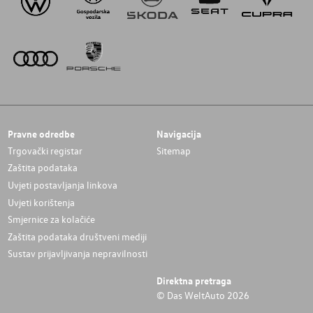
Pravne odredbe
Navigacija
Trgovački registar
Sitemap
Zaštita podataka
Uvjeti postavljanja linkova
Uvjeti korištenja
Smjernice za kolačiće
Zaštita podataka društveni mediji
Sustav prijavljivanja nepravilnosti
Direktna pretraga
© Das WeltAuto 2026