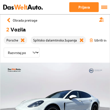
Das
Welt
Auto.
Prijava
Obrada pretrage
2
Vozila
Porsche
Splitsko dalamtinska županija
Izbriši sve 