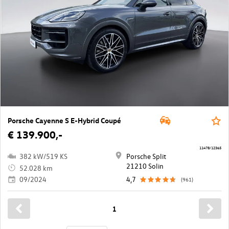
Porsche Cayenne S E-Hybrid Coupé
€ 139.900,-
11478/12365
382 kW/519 KS
Porsche Split
21210 Solin
52.028 km
09/2024
4,7
(961)
1