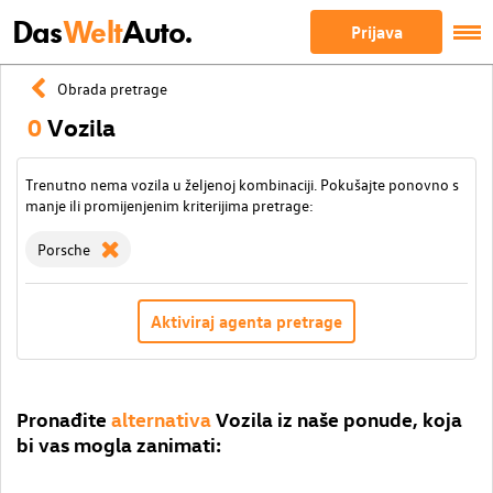
Das
Welt
Auto.
Prijava
Obrada pretrage
0
Vozila
Trenutno nema vozila u željenoj kombinaciji. Pokušajte ponovno s
manje ili promijenjenim kriterijima pretrage:
Porsche
Aktiviraj agenta pretrage
Pronađite
alternativa
Vozila iz naše ponude, koja
bi vas mogla zanimati: