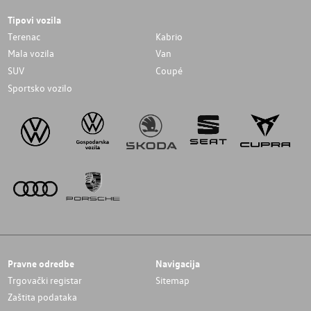
Tipovi vozila
Terenac
Kabrio
Mala vozila
Van
SUV
Coupé
Sportsko vozilo
Pravne odredbe
Navigacija
Trgovački registar
Sitemap
Zaštita podataka