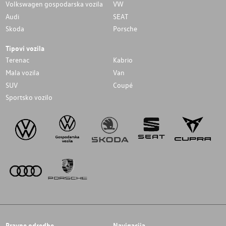
Volkswagen gospodarska vozila
VW
Audi
SEAT
Skoda
Porsche
Tipovi vozila
Terenac
Kabrio
Mala vozila
Van
SUV
Coupé
Sportsko vozilo
Pravne odredbe
Navigacija