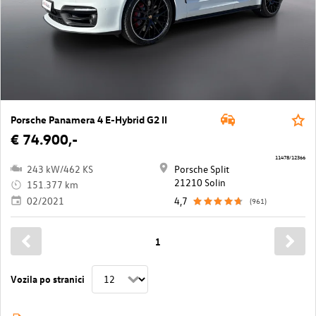
Porsche Panamera 4 E-Hybrid G2 II
€ 74.900,-
11478/12366
243 kW/462 KS
Porsche Split
21210 Solin
151.377 km
02/2021
4,7
(961)
1
Vozila po stranici