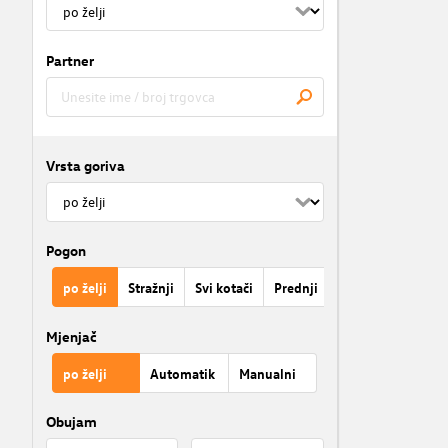
Partner
Vrsta goriva
Pogon
po želji
Stražnji
Svi kotači
Prednji
Mjenjač
po želji
Automatik
Manualni
Obujam