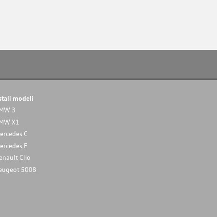
stali modeli
MW 3
MW X1
ercedes C
ercedes E
enault Clio
eugeot 5008