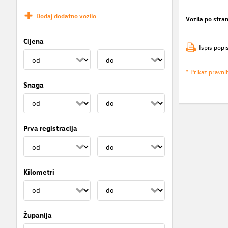
Dodaj dodatno vozilo
Vozila po stran
Cijena
Ispis popi
* Prikaz pravni
Snaga
Prva registracija
Kilometri
Županija