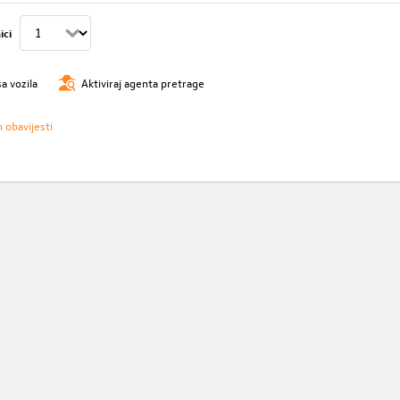
ici
sa vozila
Aktiviraj agenta pretrage
h obavijesti