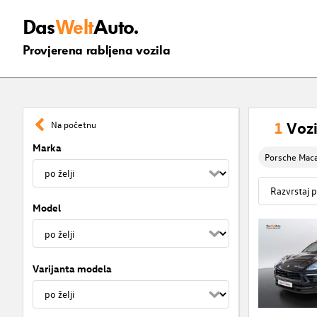
Das
Welt
Auto.
Provjerena rabljena vozila
1
Vozi
Na početnu
Marka
Porsche Maca
Model
Varijanta modela