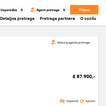
Prijava
Usporedba
0
Agent pretrage
0
Detaljna pretraga
Pretraga partnera
O vozilu
Aktiviraj agenta pretrage
€ 87.900,-
Usporedi
Spremi