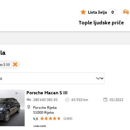
Lista želja
0
Tople ljudske priče
la
n S III
Porsche Macan S III
280 kW/381 KS
65.910 km
01/2022
Porsche Rijeka
51000 Rijeka
4,6
(1383)
11484/10253