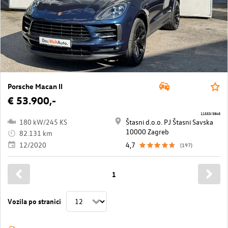
Porsche Macan II
€ 53.900,-
11553/3845
180 kW/245 KS
Štasni d.o.o. PJ Štasni Savska
10000 Zagreb
82.131 km
12/2020
4,7
(197)
1
Vozila po stranici