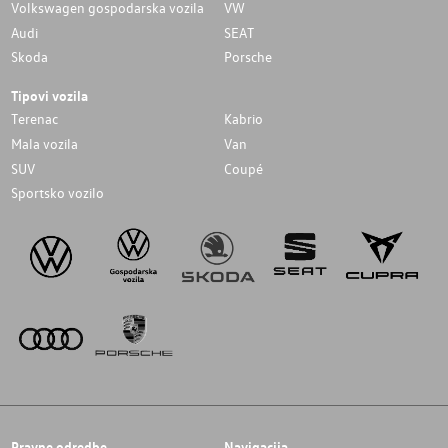
Volkswagen gospodarska vozila
VW
Audi
SEAT
Skoda
Porsche
Tipovi vozila
Terenac
Kabrio
Mala vozila
Van
SUV
Coupé
Sportsko vozilo
Pravne odredbe
Navigacija