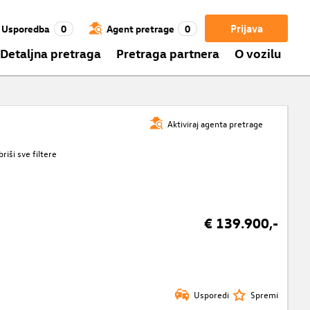
Prijava
Usporedba
0
Agent pretrage
0
Detaljna pretraga
Pretraga partnera
O vozilu
Aktiviraj agenta pretrage
briši sve filtere
€ 139.900,-
Usporedi
Spremi