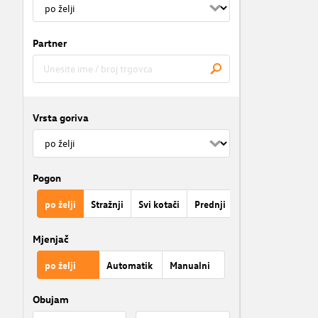
Partner
Vrsta goriva
Pogon
po želji
Stražnji
Svi kotači
Prednji
Mjenjač
po želji
Automatik
Manualni
Obujam