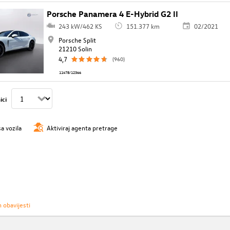
Porsche Panamera 4 E-Hybrid G2 II
243 kW/462 KS
151.377 km
02/2021
Porsche Split
21210 Solin
4,7
(960)
11478/12366
ici
sa vozila
Aktiviraj agenta pretrage
h obavijesti