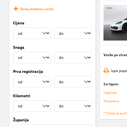
Dodaj dodatno vozilo
Cijena
Snaga
Vozila po stran
Ispis popi
Prva registracija
Svi tipovi
Cayenne
Kilometri
Panamera
* Prikaz pravni
Županija