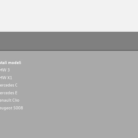
stali modeli
MW 3
MW X1
ercedes C
ercedes E
enault Clio
eugeot 5008