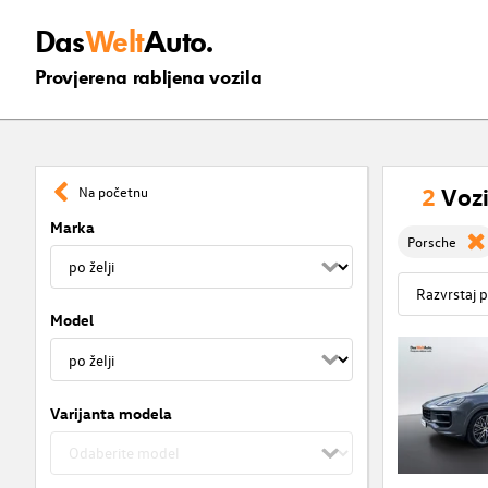
Das
Welt
Auto.
Provjerena rabljena vozila
2
Vozi
Na početnu
Marka
Porsche
Model
Varijanta modela