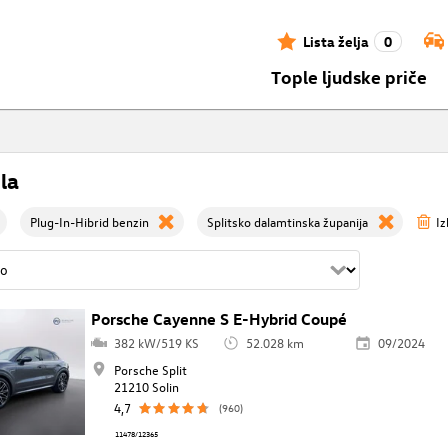
Lista želja
0
Tople ljudske priče
la
Plug-In-Hibrid benzin
Splitsko dalamtinska županija
Iz
Porsche Cayenne S E-Hybrid Coupé
382 kW/519 KS
52.028 km
09/2024
Porsche Split
21210 Solin
4,7
(960)
11478/12365