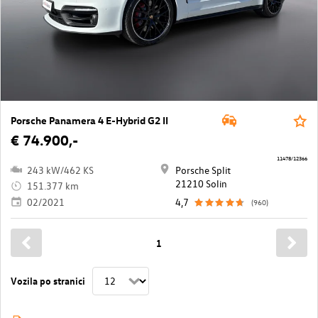
Porsche Panamera 4 E-Hybrid G2 II
€ 74.900,-
11478/12366
243 kW/462 KS
Porsche Split
21210 Solin
151.377 km
02/2021
4,7
(960)
1
Vozila po stranici