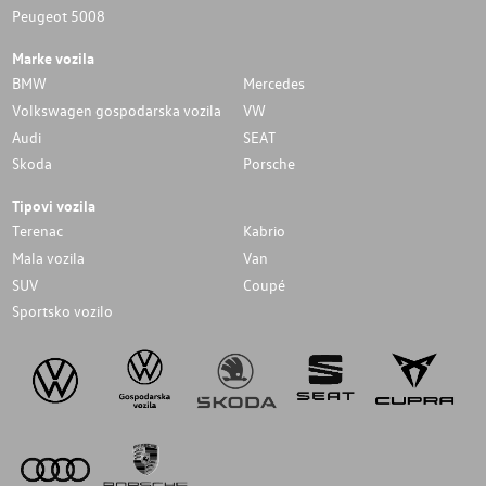
Peugeot 5008
Marke vozila
BMW
Mercedes
Volkswagen gospodarska vozila
VW
Audi
SEAT
Skoda
Porsche
Tipovi vozila
Terenac
Kabrio
Mala vozila
Van
SUV
Coupé
Sportsko vozilo