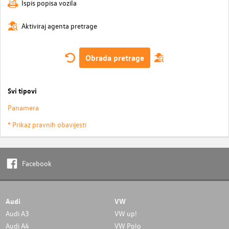
Ispis popisa vozila
Aktiviraj agenta pretrage
Obrada pretrage
Svi tipovi
Panamera
* Prikaz pravnih obavijesti
Facebook
Audi
VW
Audi A3
VW up!
Audi A4
VW Polo