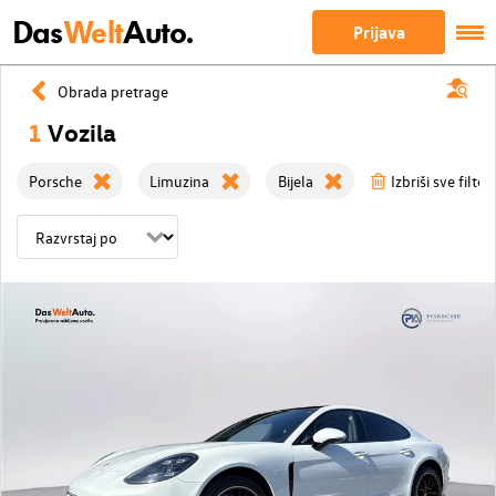
Das
Welt
Auto.
Prijava
Obrada pretrage
1
Vozila
Porsche
Limuzina
Bijela
Izbriši sve filter